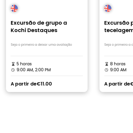
Excursão de grupo a
Excursão p
Kochi Destaques
tecelagem
fiação de 
almoço tr
Seja o primeiro a deixar uma avaliação
Seja o primeiro a
5 horas
8 horas
9:00 AM, 2:00 PM
9:00 AM
A partir de
€11.00
A partir de
€