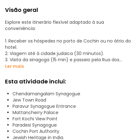
Visão geral
Explore este itinerário flexível adaptado à sua
conveniência:
1. Receber os hóspedes no porto de Cochin ou no átrio do
hotel.
2. Viagem até à cidade judaica (30 minutos).
3. Visita da sinagoga (15 min) e passeio pela Rua dos
Judeus (30 min).
Ler mais
4. Exploração do Palácio Holandês (30 min).
5. Viagem para Fort Kochi (15 min).
Esta atividade inclui:
6. Visita das redes de pesca chinesas (15 min).
7. Exploração da Igreja de S. Francisco com o túmulo de
Chendamangalam Synagogue
Vasco da Gama (15 min).
Jew Town Road
8. Viagem para Paravoor (1 hora).
Paravur Synagogue Entrance
9. Visita da Sinagoga de Paravoor (30 min).
Mattancherry Palace
10. Viagem para Chennamangalam (também conhecido
Fort Kochi View Point
como Muziris, 30 minutos).
Paradesi Synagogue
11. Visita à Sinagoga (30 min).
Cochin Port Authority
12. Almoço num restaurante local (45 min).
Jewish Heritage in India.