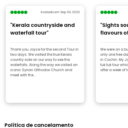
Avaliado em Sep 04, 2023
"Kerala countryside and
"Sights s
waterfall tour"
flavours o
Thank you Joyce for the second Tour in
We were on a bus
two days. We visited the true Kerala
only one free d
country side on our way to see the
in Cochin. My Joyce offered a half day
waterfalls. Along the way we visited an
tuk tuk tour whi
iconic Syrian Orthodox Church and
after a week of t
meet with the...
Política de cancelamento