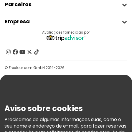
Parceiros
Aderir Ao Freetour
Empresa
Registo Do Fornecedor
Destinos
Avaliações fornecidas por
Programa De Afiliados
Quem Somos
Contacte-Nos
Grupos
© Freetour.com GmbH 2014-2026
Ajuda
Blog
Imprensa
Segurança E Privacidade
Aviso sobre cookies
Termos E Informações Legais
Política De Cookies
Precisamos de algumas informações suas, como o
seu nome e endereço de e-mail, para fazer reservas
Freetour Prémios