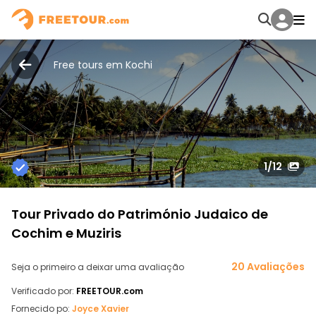
Free tours em Kochi
1
/12
Tour Privado do Património Judaico de
Cochim e Muziris
20 Avaliações
Seja o primeiro a deixar uma avaliação
Verificado por:
FREETOUR.com
Fornecido po:
Joyce Xavier