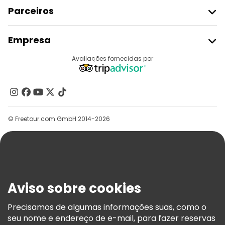
Parceiros
Aderir Ao Freetour
Empresa
Registo Do Fornecedor
Destinos
Avaliações fornecidas por
Programa De Afiliados
Quem Somos
Contacte-Nos
Grupos
© Freetour.com GmbH 2014-2026
Ajuda
Blog
Imprensa
Segurança E Privacidade
Aviso sobre cookies
Termos E Informações Legais
Política De Cookies
Precisamos de algumas informações suas, como o
seu nome e endereço de e-mail, para fazer reservas
Freetour Prémios