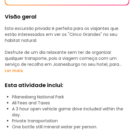
Visão geral
Esta excursão privada é perfeita para os viajantes que
estão interessados em ver os "Cinco Grandes" no seu
habitat natural.
Desfrute de um dia relaxante sem ter de organizar
qualquer transporte, pois a viagem começa com um
serviço de recolha em Joanesburgo no seu hotel, para
uma confortável viagem de 2,5 horas até ao parque.
Ler mais
Uma vez no Parque Nacional de Pilanesberg, embarcará
Esta atividade inclui:
num camião de safari aberto para uma emocionante
viagem de 3 horas conduzida por um guarda florestal
Pilanesberg National Park
especializado. O guarda-florestal partilhará os seus
All Fees and Taxes
profundos conhecimentos sobre o ecossistema e a vida
A 3 hour open vehicle game drive included within the
selvagem com cada observação, enquanto procura
day.
elefantes, leões, rinocerontes, leopardos, búfalos e outros
Private transportation
animais no seu habitat natural.
One bottle still mineral water per person.