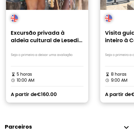
Excursão privada à
Visita gui
aldeia cultural de Lesedi
inteiro à C
a partir de Joanesburgo
e ao Sowe
Seja o primeiro a deixar uma avaliação
Seja o primeiro a
5 horas
8 horas
10:00 AM
9:00 AM
A partir de
€160.00
A partir de
€
Parceiros