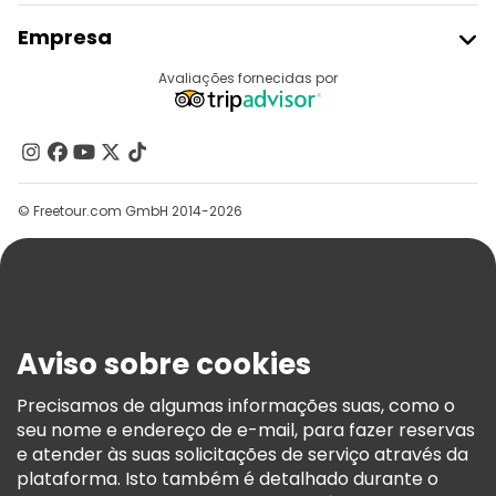
Aderir Ao Freetour
Empresa
Registo Do Fornecedor
Destinos
Avaliações fornecidas por
Programa De Afiliados
Quem Somos
Contacte-Nos
Grupos
© Freetour.com GmbH 2014-2026
Ajuda
Blog
Imprensa
Segurança E Privacidade
Aviso sobre cookies
Termos E Informações Legais
Política De Cookies
Precisamos de algumas informações suas, como o
seu nome e endereço de e-mail, para fazer reservas
Freetour Prémios
e atender às suas solicitações de serviço através da
Programa De Fidelidade
plataforma. Isto também é detalhado durante o