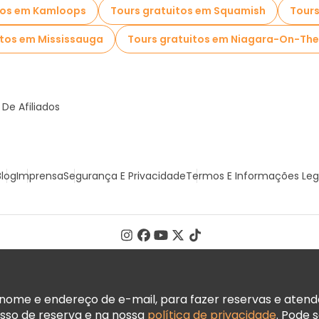
tos em Kamloops
Tours gratuitos em Squamish
Tours
itos em Mississauga
Tours gratuitos em Niagara-On-Th
De Afiliados
Blog
Imprensa
Segurança E Privacidade
Termos E Informações Leg
ome e endereço de e-mail, para fazer reservas e atender
sso de reserva e na nossa
política de privacidade
. Pode 