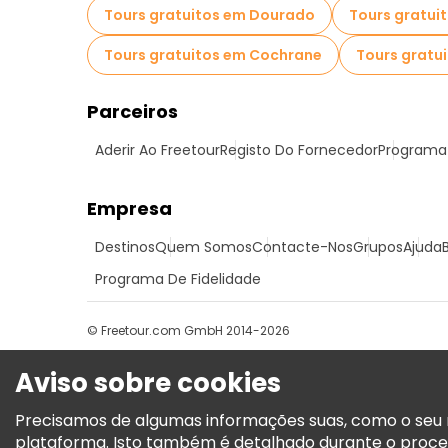
Tours gratuitos em Dourado
Tours gratui
Tours gratuitos em Cochrane
Tours gratu
Parceiros
Aderir Ao Freetour
Registo Do Fornecedor
Programa 
Empresa
Destinos
Quem Somos
Contacte-Nos
Grupos
Ajuda
Programa De Fidelidade
© Freetour.com GmbH 2014-2026
Aviso sobre cookies
Precisamos de algumas informações suas, como o seu n
plataforma. Isto também é detalhado durante o proce