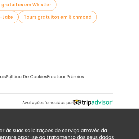
 gratuitos em Whistler
e-Lake
Tours gratuitos em Richmond
ais
Política De Cookies
Freetour Prémios
Avaliações fornecidas por
 às suas solicitações de serviço através da
sempre opor-se ao tratamento dos seus dados