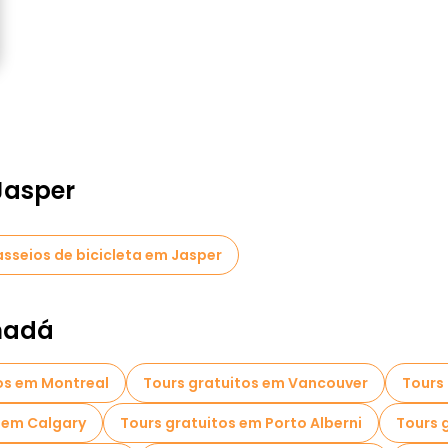
Jasper
asseios de bicicleta em Jasper
nadá
os em Montreal
Tours gratuitos em Vancouver
Tours
 em Calgary
Tours gratuitos em Porto Alberni
Tours 