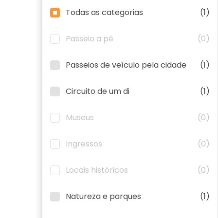
Todas as categorias
(1)
Passeio a pé
(0)
Passeios de veículo pela cidade
(1)
Circuito de um di
(1)
Museus
(0)
Ingressos
(0)
Locais históricos
(0)
Natureza e parques
(1)