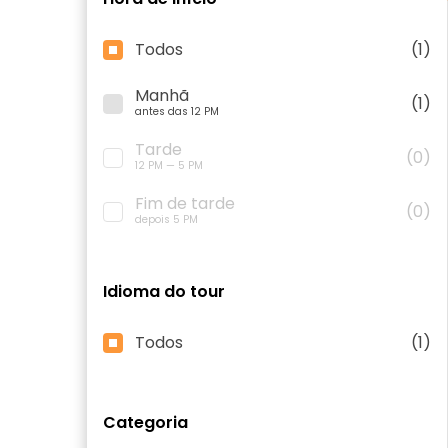
Todos
(1)
Manhã
(1)
antes das 12 PM
Tarde
(0)
12 PM — 5 PM
Fim de tarde
(0)
depois 5 PM
Idioma do tour
Todos
(1)
Categoria