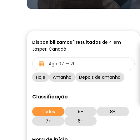
Disponibilizamos
1
resultados
de 4 em
Jasper, Canadá
Hoje
Amanhã
Depois de amanhã
Classificação
Todos
9+
8+
7+
6+
Hora de início