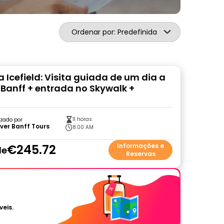
Ordenar por: Predefinida
 Icefield: Visita guiada de um dia a
e Banff + entrada no Skywalk +
11 horas
zado por
ver Banff Tours
8:00 AM
€245.72
Informações e
de
Reservas
veis.