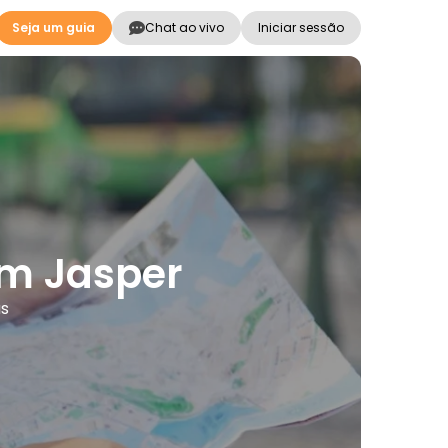
Seja um guia
Chat ao vivo
Iniciar sessão
em Jasper
as