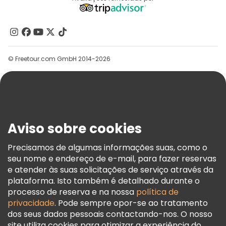
Programa De Afiliados
Quem Somos
Contacte-Nos
Grupos
© Freetour.com GmbH 2014-2026
Ajuda
Blog
Imprensa
Segurança E Privacidade
Aviso sobre cookies
Termos E Informações Legais
Política De Cookies
Precisamos de algumas informações suas, como o
seu nome e endereço de e-mail, para fazer reservas
Freetour Prémios
e atender às suas solicitações de serviço através da
Programa De Fidelidade
plataforma. Isto também é detalhado durante o
processo de reserva e na nossa
política de
privacidade
. Pode sempre opor-se ao tratamento
dos seus dados pessoais contactando-nos. O nosso
site utiliza cookies para otimizar a experiência do