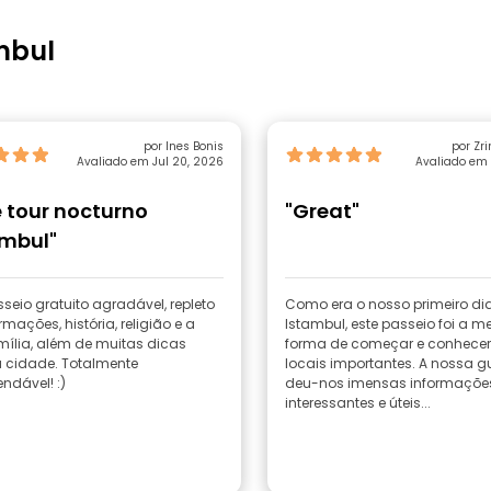
mbul
por Ines Bonis
por Zr
Avaliado em Jul 20, 2026
Avaliado em 
e tour nocturno
"Great"
mbul"
eio gratuito agradável, repleto
Como era o nosso primeiro di
rmações, história, religião e a
Istambul, este passeio foi a m
mília, além de muitas dicas
forma de começar e conhecer
a cidade. Totalmente
locais importantes. A nossa gui
ndável! :)
deu-nos imensas informaçõe
interessantes e úteis...