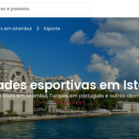
rs em Istambul
Esporte
ades esportivas em I
9 tours em Istambul, Turquia, em português e outros idio