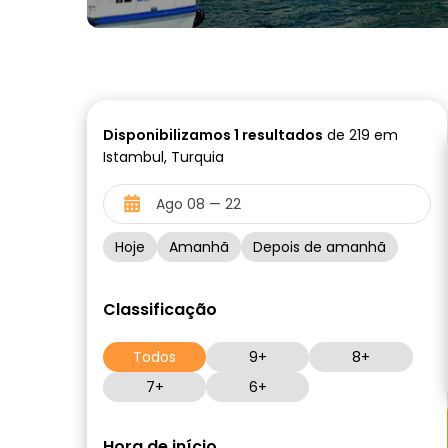
Disponibilizamos
1
resultados
de 219 em
Istambul, Turquia
Hoje
Amanhã
Depois de amanhã
Classificação
Todos
9+
8+
7+
6+
Hora de início