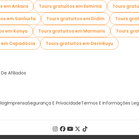
os em Ankara
Tours gratuitos em Esmirna
Tours grat
tos em Sanliurfa
Tours gratuitos em Didim
Tours gra
tos em Konya
Tours gratuitos em Marmaris
Tours gra
s em Capadócia
Tours gratuitos em Derinkuyu
De Afiliados
Blog
Imprensa
Segurança E Privacidade
Termos E Informações Leg