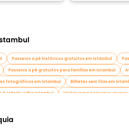
Istambul
l
Passeios a pé históricos gratuitos em Istambul
Pas
Passeios a pé gratuitos para famílias em Istambul
A
os fotográficos em Istambul
Bilhetes sem filas em Istam
a à cidade velha Istambul
Visitas para pequenos grupos
e degustação locais em Istambul
Passeios gratuitos de 
Passeios de bicicleta em Istambul
Passeios gastro
quia
sseios gratuitos perto The Blue Mosque
Passeios gratui