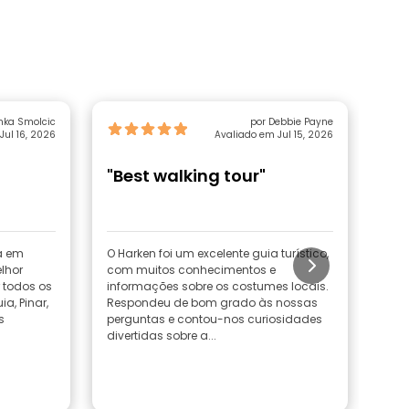
inka Smolcic
por Debbie Payne
Jul 16, 2026
Avaliado em Jul 15, 2026
"Best walking tour"
"St
he
a em
O Harken foi um excelente guia turístico,
Ótim
elhor
com muitos conhecimentos e
um 
 todos os
informações sobre os costumes locais.
de h
a, Pinar,
Respondeu de bom grado às nossas
s
perguntas e contou-nos curiosidades
divertidas sobre a...