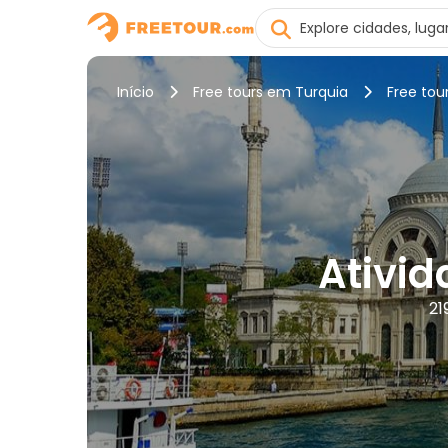
Início
Free tours em Turquia
Free tou
Ativid
21