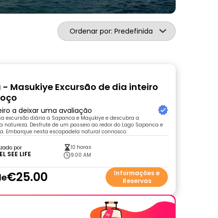
Ordenar por: Predefinida
- Masukiye Excursão de dia inteiro
oço
eiro a deixar uma avaliação
sa excursão diária a Sapanca e Maşukiye e descubra a
a natureza. Desfrute de um passeio ao redor do Lago Sapanca e
sta. Embarque nesta escapadela natural connosco.
10 horas
zado por
L SEE LIFE
9:00 AM
€25.00
Informações e
de
Reservas