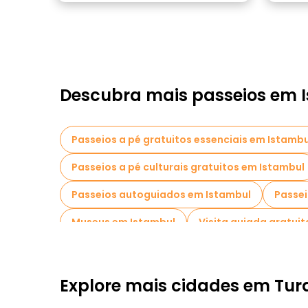
Descubra mais passeios em 
Passeios a pé gratuitos essenciais em Istambu
Passeios a pé culturais gratuitos em Istambul
Passeios autoguiados em Istambul
Passei
Museus em Istambul
Visita guiada gratuit
Visitas ao mercado em Istambul
Visitas d
Passeios a pé noturnos gratuitos em Istambul
Explore mais cidades em Tur
Passeios gratuitos perto Hagia Sophia
Pa