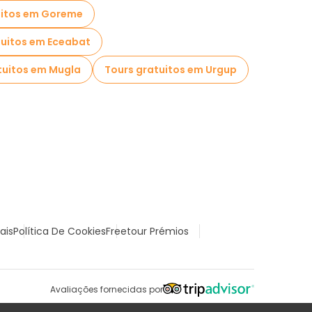
uitos em Goreme
tuitos em Eceabat
tuitos em Mugla
Tours gratuitos em Urgup
ais
Política De Cookies
Freetour Prémios
Avaliações fornecidas por