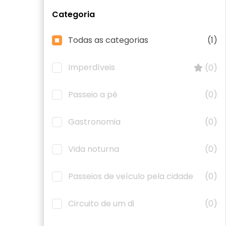
Categoria
Todas as categorias
(1)
Imperdíveis
(0)
Passeio a pé
(0)
Gastronomia
(0)
Vida noturna
(0)
Passeios de veículo pela cidade
(0)
Circuito de um di
(0)