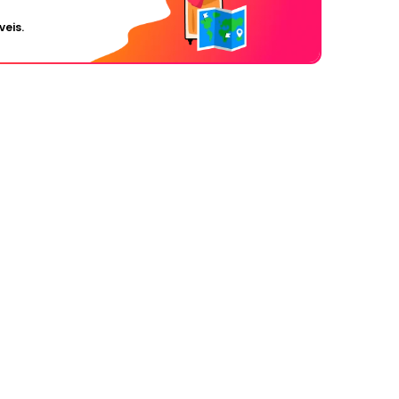
veis.