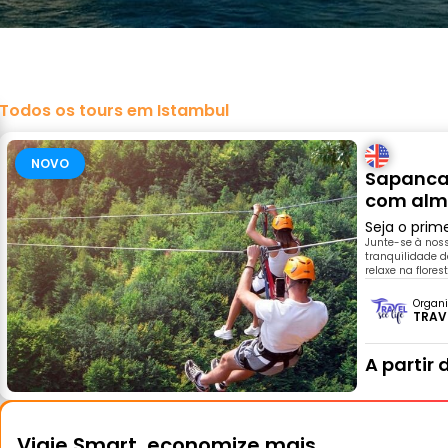
Todos os tours em Istambul
NOVO
Sapanca 
com alm
Seja o prim
Junte-se à nos
tranquilidade d
relaxe na flore
Organi
TRAVE
A partir 
Viaje Smart, economize mais