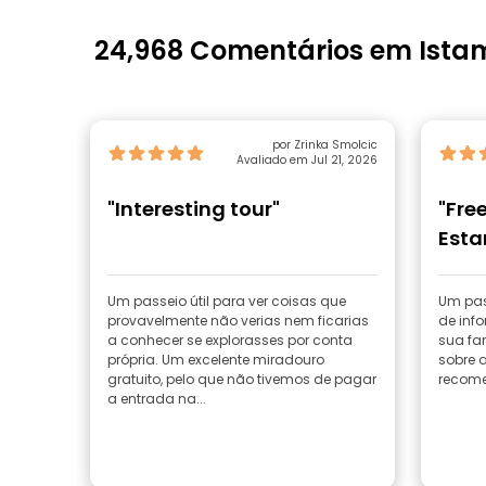
24,968 Comentários em Ista
por Zrinka Smolcic
Avaliado em Jul 21, 2026
"Interesting tour"
"Fre
Esta
Um passeio útil para ver coisas que
Um pass
provavelmente não verias nem ficarias
de info
a conhecer se explorasses por conta
sua fa
própria. Um excelente miradouro
sobre 
gratuito, pelo que não tivemos de pagar
recome
a entrada na...