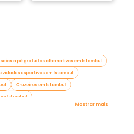
seios a pé gratuitos alternativos em Istambul
tividades esportivas em Istambul
bul
Cruzeiros em Istambul
 em Istambul
Mostrar mais
um dia em Istambul
nômicos em Istambul
tos perto Topkapi Palace Museum