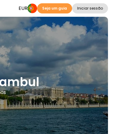
EUR
Seja um guia
Iniciar sessão
stambul
mas