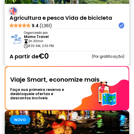
Agricultura e pesca Vida de bicicleta
9.4
(1,361)
Organizado por
Momo Travel
2h 30min
8:30 AM, 2:30 PM
€0
A partir de
Por gratificação
Viaje Smart, economize mais
Faça sua primeira reserva e
desbloqueie ofertas e
descontos incríveis.
NOVO