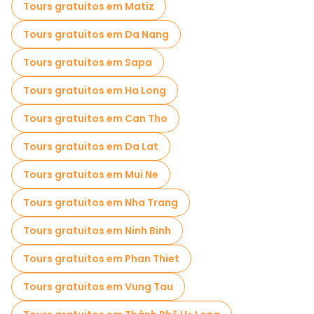
Cruzeiros em Hoi An
Museus em Hoi An
Tours gratuitos em Matiz
Visita guiada gratuita à cidade velha Hoi An
Tours gratuitos em Da Nang
Visitas para pequenos grupos em Hoi An
Tours gratuitos em Sapa
Visitas ao mercado em Hoi An
Tours gratuitos em Ha Long
Visitas de degustação locais em Hoi An
Tours gratuitos em Can Tho
Passeios gratuitos de um dia em Hoi An
Tours gratuitos em Da Lat
Passeios a pé noturnos gratuitos em Hoi An
Tours gratuitos em Mui Ne
Passeios de bicicleta em Hoi An
Tours gratuitos em Nha Trang
Passeios gastronômicos em Hoi An
Tours gratuitos em Ninh Binh
Passeios gratuitos perto Japanese Covered Bridge
Tours gratuitos em Phan Thiet
Passeios gratuitos perto Assembly Hall Of Cantonese Chinese
Tours gratuitos em Vung Tau
Passeios gratuitos perto Old House of Tan Ky