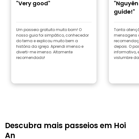
"Very good"
"Nguyên
guide!"
Um passeio gratuito muito bom! O
Tanta atenç
nosso guia foi simpático, conhecedor
mensagens a
do tema e explicou muito bem a
recomendaçõ
história da igreja. Aprendi imenso e
depois. O pas
diverti-me imenso. Altamente
informativo, 
recomendado!
vislumbre da 
Descubra mais passeios em Hoi
An