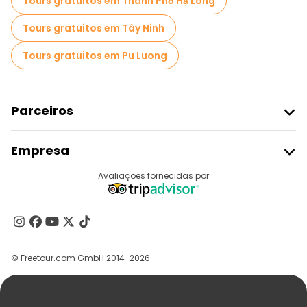
Tours gratuitos em Thành Phố Hạ Long
Tours gratuitos em Tây Ninh
Tours gratuitos em Pu Luong
Parceiros
Aderir Ao Freetour
Empresa
Registo Do Fornecedor
Destinos
Avaliações fornecidas por
Programa De Afiliados
Quem Somos
Contacte-Nos
Grupos
© Freetour.com GmbH 2014-2026
Ajuda
Blog