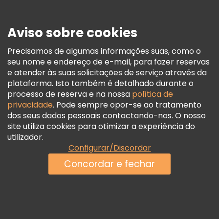
Imprensa
Segurança E Privacidade
Aviso sobre cookies
Termos E Informações Legais
Política De Cookies
Precisamos de algumas informações suas, como o
seu nome e endereço de e-mail, para fazer reservas
Freetour Prémios
e atender às suas solicitações de serviço através da
Programa De Fidelidade
plataforma. Isto também é detalhado durante o
processo de reserva e na nossa
política de
privacidade
. Pode sempre opor-se ao tratamento
dos seus dados pessoais contactando-nos. O nosso
site utiliza cookies para otimizar a experiência do
utilizador.
Configurar/Discordar
Concordar e fechar