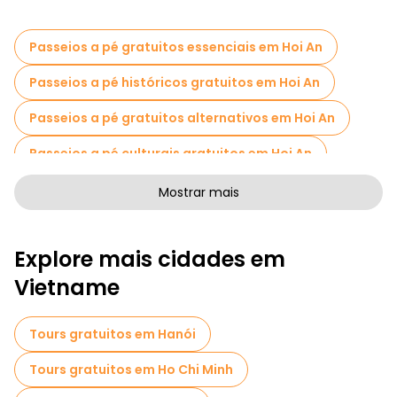
Passeios a pé gratuitos essenciais em Hoi An
Passeios a pé históricos gratuitos em Hoi An
Passeios a pé gratuitos alternativos em Hoi An
Passeios a pé culturais gratuitos em Hoi An
Passeios a pé gratuitos de arte em Hoi An
Mostrar mais
Passeios a pé gratuitos para famílias em Hoi An
Explore mais cidades em
Atividades esportivas em Hoi An
Vietname
Passeios autoguiados em Hoi An
Passeios fotográficos em Hoi An
Tours gratuitos em Hanói
Bilhetes de entrada em Hoi An
Tours gratuitos em Ho Chi Minh