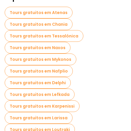
Atividades esportivas em Heraklion
Tours gratuitos em Atenas
Passeios autoguiados em Heraklion
Tours gratuitos em Chania
Visita guiada gratuita à cidade velha Heraklion
Tours gratuitos em Tessalónica
Visitas de degustação locais em Heraklion
Tours gratuitos em Naxos
Passeios gratuitos de um dia em Heraklion
Tours gratuitos em Mykonos
Passeios de bicicleta em Heraklion
Tours gratuitos em Nafplio
Passeios gastronômicos em Heraklion
Tours gratuitos em Delphi
Passeios gratuitos perto ecobikegreece.gr
Tours gratuitos em Lefkada
Passeios gratuitos perto Agios Minas (St. Menas)
Tours gratuitos em Karpenissi
Passeios gratuitos perto Venetian Loggia
Tours gratuitos em Larissa
Tours gratuitos em Loutraki