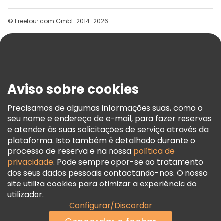
Grupos
© Freetour.com GmbH 2014-2026
Ajuda
Blog
Imprensa
Segurança E Privacidade
Aviso sobre cookies
Termos E Informações Legais
Política De Cookies
Precisamos de algumas informações suas, como o
seu nome e endereço de e-mail, para fazer reservas
Freetour Prémios
e atender às suas solicitações de serviço através da
Programa De Fidelidade
plataforma. Isto também é detalhado durante o
processo de reserva e na nossa
política de
privacidade
. Pode sempre opor-se ao tratamento
dos seus dados pessoais contactando-nos. O nosso
site utiliza cookies para otimizar a experiência do
utilizador.
Configurar/Discordar