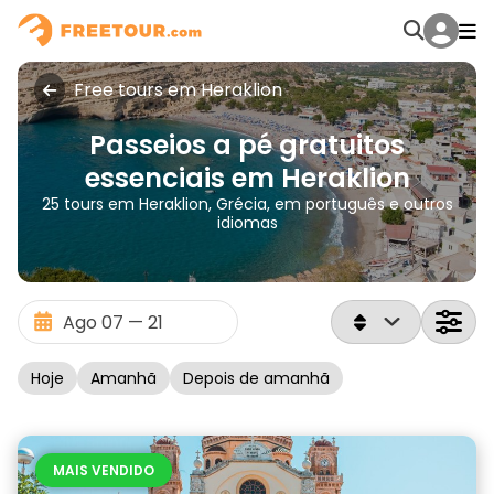
Free tours em Heraklion
Passeios a pé gratuitos
essenciais em Heraklion
25 tours em Heraklion, Grécia, em português e outros
idiomas
Hoje
Amanhã
Depois de amanhã
MAIS VENDIDO