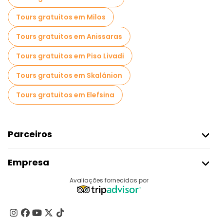
Tours gratuitos em Milos
Tours gratuitos em Anissaras
Tours gratuitos em Piso Livadi
Tours gratuitos em Skalánion
Tours gratuitos em Elefsina
Parceiros
Aderir Ao Freetour
Empresa
Registo Do Fornecedor
Destinos
Avaliações fornecidas por
Programa De Afiliados
Quem Somos
Contacte-Nos