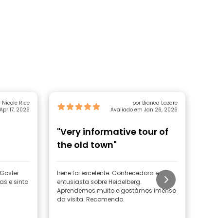
 Nicole Rice
por Bianca Lazare
Apr 17, 2026
Avaliado em Jan 26, 2026
"Very informative tour of
"To
the old town"
He
 Gostei
Irene foi excelente. Conhecedora e
Ela 
as e sinto
entusiasta sobre Heidelberg.
des
Aprendemos muito e gostámos imenso
muit
da visita. Recomendo.
hist
sorr
verd