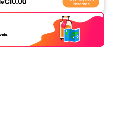
€10.00
de
Reservas
veis.