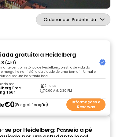
Ordenar por: Predefinida
uiada gratuita a Heidelberg
.8
(410)
nante centro histórico de Heidelberg, o estilo de vida da
 e mergulhe na história da cidade de uma forma informal e
nduzida por um habitante local!
zado por
2 horas
lberg Free
10:00 AM, 2:30 PM
ing Tour
€0
Informações e
de
Por gratificação
Reservas
-se por Heidelberg: Passeio a pé
 guiado por um estudante local