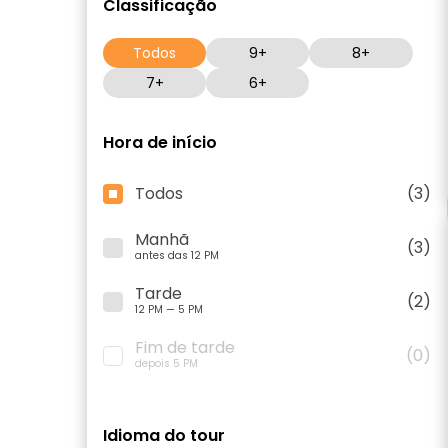
Classificação
Todos
9+
8+
7+
6+
Hora de início
Todos
(3)
Manhã
(3)
antes das 12 PM
Tarde
(2)
12 PM — 5 PM
Fim de tarde
(0)
depois 5 PM
Idioma do tour