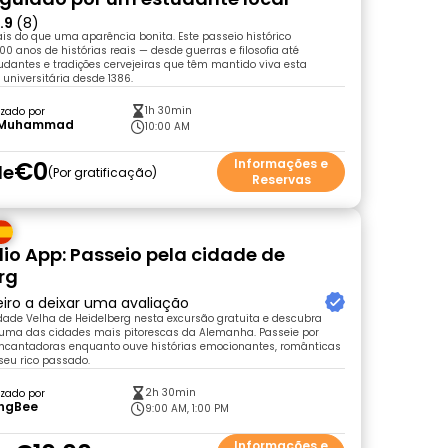
.9
(8)
is do que uma aparência bonita. Este passeio histórico
 anos de histórias reais — desde guerras e filosofia até
udantes e tradições cervejeiras que têm mantido viva esta
 universitária desde 1386.
1h 30min
zado por
l Muhammad
10:00 AM
€0
Informações e
de
Por gratificação
Reservas
io App: Passeio pela cidade de
rg
eiro a deixar uma avaliação
dade Velha de Heidelberg nesta excursão gratuita e descubra
 uma das cidades mais pitorescas da Alemanha. Passeie por
encantadoras enquanto ouve histórias emocionantes, românticas
 seu rico passado.
2h 30min
zado por
ingBee
9:00 AM, 1:00 PM
Informações e