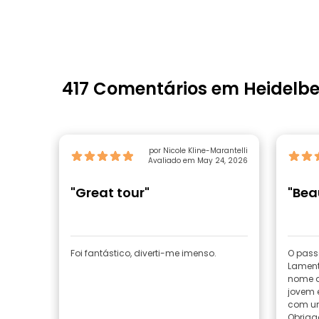
417 Comentários em Heidelb
por Nicole Kline-Marantelli
Avaliado em May 24, 2026
"Great tour"
"Bea
Foi fantástico, diverti-me imenso.
O passe
Lament
nome d
jovem 
com um
Obriga