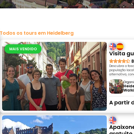
Todos os tours em Heidelberg
MAIS VENDIDO
Visita g
8
Descubra o fasci
população local
alternativa, co
Organi
Heide
Walk
A partir 
Apaixone
gratuito