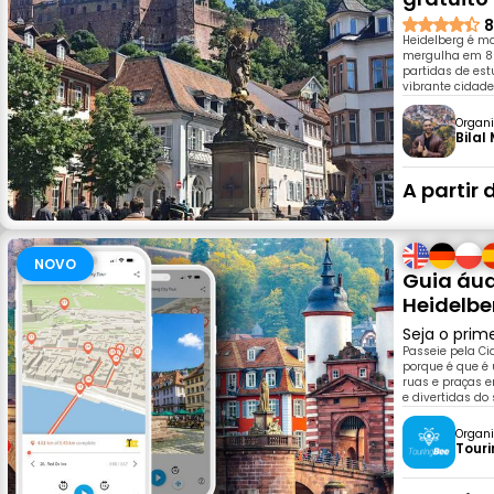
8
Heidelberg é ma
mergulha em 800
partidas de est
vibrante cidade
Organi
Bila
A partir 
NOVO
Guia áud
Heidelbe
Seja o prim
Passeie pela Ci
porque é que é
ruas e praças 
e divertidas do
Organi
Tour