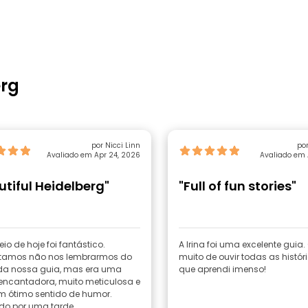
erg
por Nicci Linn
por
Avaliado em Apr 24, 2026
Avaliado em 
utiful Heidelberg"
"Full of fun stories"
io de hoje foi fantástico.
A Irina foi uma excelente guia.
amos não nos lembrarmos do
muito de ouvir todas as históri
a nossa guia, mas era uma
que aprendi imenso!
encantadora, muito meticulosa e
 ótimo sentido de humor.
do por uma tarde...