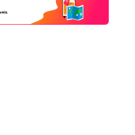
veis.