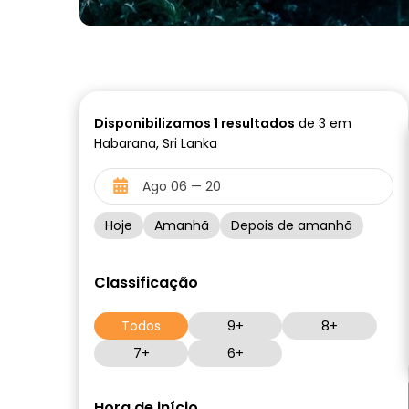
Disponibilizamos
1
resultados
de 3 em
Habarana, Sri Lanka
Hoje
Amanhã
Depois de amanhã
Classificação
Todos
9+
8+
7+
6+
Hora de início