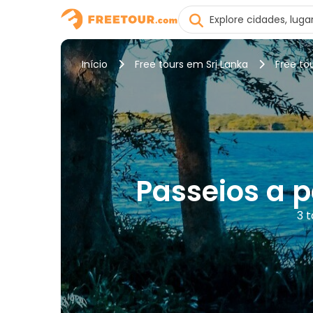
Início
Free tours em Sri Lanka
Free t
Passeios a 
3 