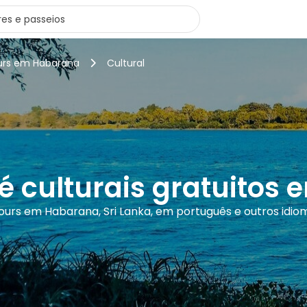
ours em Habarana
Cultural
pé culturais gratuitos
tours em Habarana, Sri Lanka, em português e outros idio