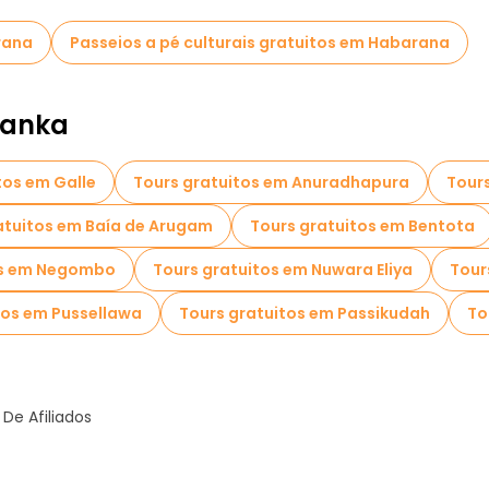
rana
Passeios a pé culturais gratuitos em Habarana
Lanka
tos em Galle
Tours gratuitos em Anuradhapura
Tour
atuitos em Baía de Arugam
Tours gratuitos em Bentota
os em Negombo
Tours gratuitos em Nuwara Eliya
Tour
tos em Pussellawa
Tours gratuitos em Passikudah
To
De Afiliados