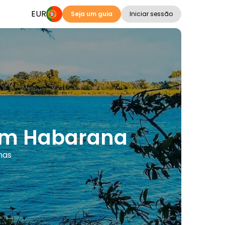
EUR
Seja um guia
Iniciar sessão
 em Habarana
mas