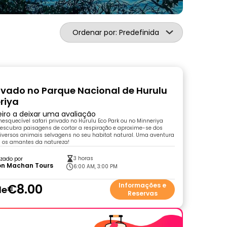
Ordenar por: Predefinida
rivado no Parque Nacional de Hurulu
riya
eiro a deixar uma avaliação
nesquecível safari privado no Hurulu Eco Park ou no Minneriya
Descubra paisagens de cortar a respiração e aproxime-se dos
diversos animais selvagens no seu habitat natural. Uma aventura
a os amantes da natureza!
3 horas
zado por
on Machan Tours
6:00 AM, 3:00 PM
€8.00
Informações e
de
Reservas