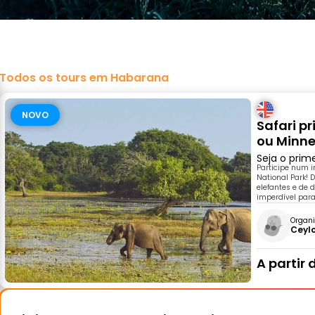
Todos os tours em Habarana
NOVO
Safari p
ou Minne
Seja o prim
Participe num i
National Park! 
elefantes e de 
imperdível par
Organi
Ceyl
A partir 