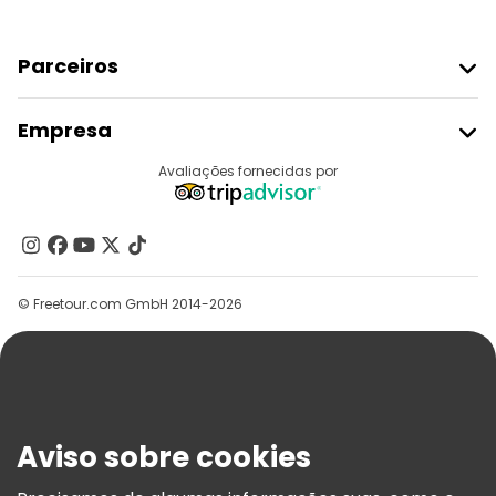
Parceiros
Aderir Ao Freetour
Empresa
Registo Do Fornecedor
Destinos
Avaliações fornecidas por
Programa De Afiliados
Quem Somos
Contacte-Nos
Grupos
© Freetour.com GmbH 2014-2026
Ajuda
Blog
Imprensa
Segurança E Privacidade
Aviso sobre cookies
Termos E Informações Legais
Política De Cookies