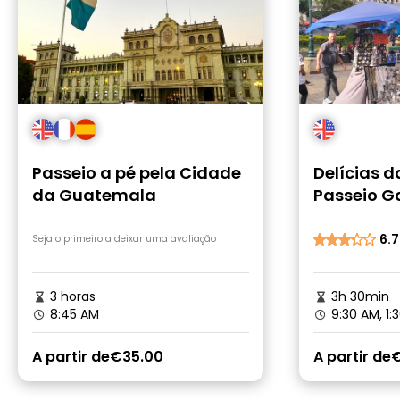
Passeio a pé pela Cidade
Delícias 
da Guatemala
Passeio G
6.7
Seja o primeiro a deixar uma avaliação
3 horas
3h 30min
8:45 AM
9:30 AM, 1:
A partir de
€35.00
A partir de