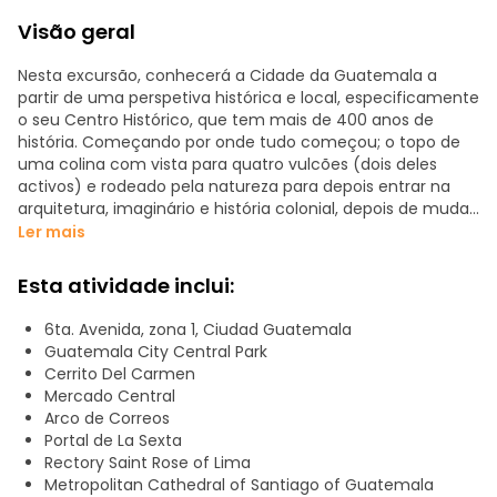
Visão geral
Nesta excursão, conhecerá a Cidade da Guatemala a
partir de uma perspetiva histórica e local, especificamente
o seu Centro Histórico, que tem mais de 400 anos de
história. Começando por onde tudo começou; o topo de
uma colina com vista para quatro vulcões (dois deles
activos) e rodeado pela natureza para depois entrar na
arquitetura, imaginário e história colonial, depois de mudar
a cidade do que hoje conhecemos como "Antigua
Ler mais
Guatemala". Ideal para compreender ainda mais o
contexto histórico se vem de Antígua Guatemala ou se vai
Esta atividade inclui:
para Antígua.
6ta. Avenida, zona 1, Ciudad Guatemala
Guatemala City Central Park
Cerrito Del Carmen
Mercado Central
Arco de Correos
Portal de La Sexta
Rectory Saint Rose of Lima
Metropolitan Cathedral of Santiago of Guatemala