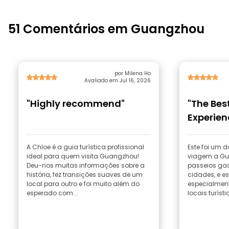
51 Comentários em Guangzhou
por Milena Ho
Avaliado em Jul 16, 2026
"Highly recommend"
"The Bes
Experien
Guangz
A Chloe é a guia turística profissional
Este foi um 
ideal para quem visita Guangzhou!
viagem a Guangzhou! 
Deu-nos muitas informações sobre a
passeios ga
história, fez transições suaves de um
cidades, e e
local para outro e foi muito além do
especialment
esperado com...
locais turístic