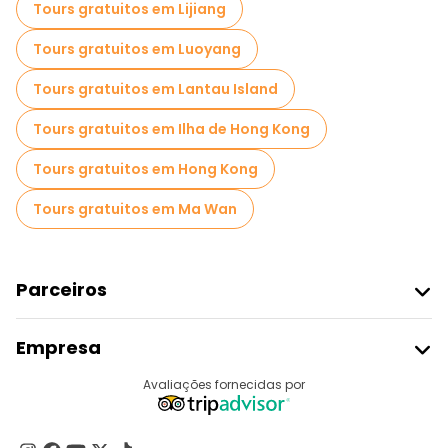
Tours gratuitos em Lijiang
Tours gratuitos em Luoyang
Tours gratuitos em Lantau Island
Tours gratuitos em Ilha de Hong Kong
Tours gratuitos em Hong Kong
Tours gratuitos em Ma Wan
Parceiros
Aderir Ao Freetour
Empresa
Registo Do Fornecedor
Destinos
Avaliações fornecidas por
Programa De Afiliados
Quem Somos