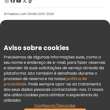
Contacte-Nos
Grupos
© Freetour.com GmbH 2014-2026
Ajuda
Blog
Imprensa
Segurança E Privacidade
Aviso sobre cookies
Termos E Informações Legais
Política De Cookies
Precisamos de algumas informações suas, como o
seu nome e endereço de e-mail, para fazer reservas
Freetour Prémios
e atender às suas solicitações de serviço através da
Programa De Fidelidade
plataforma. Isto também é detalhado durante o
processo de reserva e na nossa
política de
privacidade
. Pode sempre opor-se ao tratamento
dos seus dados pessoais contactando-nos. O nosso
site utiliza cookies para otimizar a experiência do
utilizador.
Configurar/Discordar