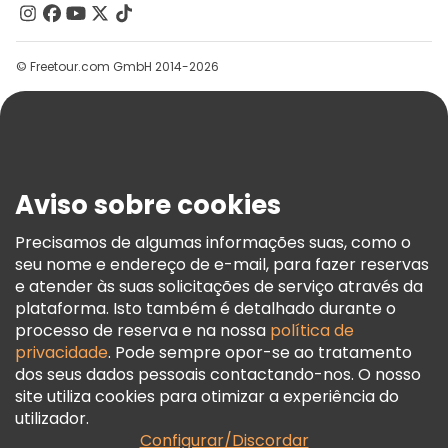
Contacte-Nos
Grupos
© Freetour.com GmbH 2014-2026
Ajuda
Blog
Imprensa
Segurança E Privacidade
Aviso sobre cookies
Termos E Informações Legais
Política De Cookies
Precisamos de algumas informações suas, como o
seu nome e endereço de e-mail, para fazer reservas
Freetour Prémios
e atender às suas solicitações de serviço através da
Programa De Fidelidade
plataforma. Isto também é detalhado durante o
processo de reserva e na nossa
política de
privacidade
. Pode sempre opor-se ao tratamento
dos seus dados pessoais contactando-nos. O nosso
site utiliza cookies para otimizar a experiência do
utilizador.
Configurar/Discordar