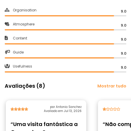
Organisation
9.0
Atmosphere
9.0
Content
9.0
Guide
9.0
Usefulness
9.0
Avaliações (8)
Mostrar tudo
por Antonio Sanchez
Avaliado em Jul 13, 2026
“Uma visita fantástica a
“Não comp