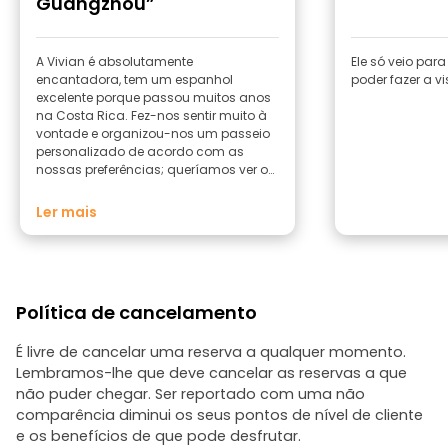
Guangzhou”
A Vivian é absolutamente
Ele só veio par
encantadora, tem um espanhol
poder fazer a v
excelente porque passou muitos anos
na Costa Rica. Fez-nos sentir muito à
vontade e organizou-nos um passeio
personalizado de acordo com as
nossas preferências; queríamos ver o
que havia de mais tradicional no
centro de Guangzhou e os seus locais
Ler mais
mais turísticos, mas ela é muito flexível
em tudo. No nosso caso, éramos duas
famílias, num total de oito pessoas.
Como não podíamos deslocar-nos de
bicicleta, utilizámos o metro e o DiDi, e
Política de cancelamento
tudo correu na perfeição. Ela pode
ajudar-vos a encontrar restaurantes
de cozinha cantonesa típica para
É livre de cancelar uma reserva a qualquer momento.
almoçar ou jantar. Se for a tua primeira
Lembramos-lhe que deve cancelar as reservas a que
vez na China ou se fizeres uma escala
não puder chegar. Ser reportado com uma não
de um dia em Guangzhou, Shenzhen
comparência diminui os seus pontos de nível de cliente
ou Hong Kong (embora ela ofereça
e os benefícios de que pode desfrutar.
mais visitas a outros locais da região),