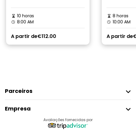
10 horas
8 horas
8:00 AM
10:00 AM
A partir de
€112.00
A partir de
Parceiros
Aderir Ao Freetour
Empresa
Registo Do Fornecedor
Destinos
Avaliações fornecidas por
Programa De Afiliados
Quem Somos