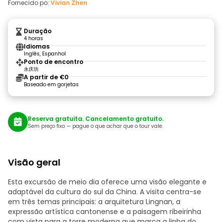
Fornecido po:
Vivian Zhen
Duração
4 horas
Idiomas
Inglês, Espanhol
Ponto de encontro
永庆坊
A partir de €0
Baseado em gorjetas
Reserva gratuita. Cancelamento gratuito.
Sem preço fixo — pague o que achar que o tour vale.
Visão geral
Esta excursão de meio dia oferece uma visão elegante e
adaptável da cultura do sul da China. A visita centra-se
em três temas principais: a arquitetura Lingnan, a
expressão artística cantonense e a paisagem ribeirinha
com vista para a torre moderna que marca a linha do