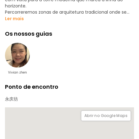
horizonte.
Percorreremos zonas de arquitetura tradicional onde se
pode apreciar a relação entre pátios, beirais e artesanato
Ler mais
local; o objetivo é captar a atmosfera geral e não estudar
todos os pormenores. Dependendo da disponibilidade, será
Os nossos guias
apresentada uma pequena representação de ópera
cantonense para compreender o seu estilo vocal e valor
cultural - não se trata de uma representação completa,
mas de uma introdução.
O passeio continua até ao passeio ribeirinho, com vistas
Vivian zhen
desafogadas sobre o rio e a torre icónica que contrasta
com o tradicional - um bom momento para observação e
Ponto de encontro
fotografias.
Opcionalmente, pode ser oferecida uma prova de chá
永庆坊
tradicional; esta pausa é voluntária e cobrada à parte
(opcional e adicional).
Abrir no Google Maps
O passeio é flexível, sem itinerário fixo: adapta-se ao ritmo
do dia e ao interesse do grupo. Ideal para quem procura
uma experiência cultural concentrada, acessível e
representativa em apenas meio dia.