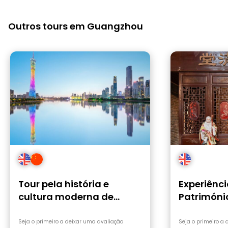
aproveita a oportunidade para
contactares a Vivian, porque,
atualmente, não há guias que falem
Outros tours em Guangzhou
espanhol.
Tour pela história e
Experiênc
cultura moderna de
Património
Guangzhou
Intangíve
Excursão 
Seja o primeiro a deixar uma avaliação
Seja o primeiro a