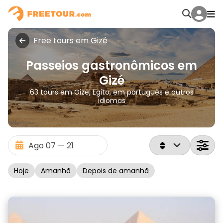
Free tours em Gizé
Passeios gastronômicos em
Gizé
63 tours em Gizé, Egito, em português e outros
idiomas
Hoje
Amanhã
Depois de amanhã