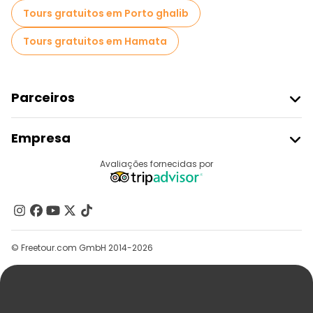
Tours gratuitos em Porto ghalib
Tours gratuitos em Hamata
Parceiros
Aderir Ao Freetour
Empresa
Registo Do Fornecedor
Destinos
Avaliações fornecidas por
Programa De Afiliados
Quem Somos
Contacte-Nos
Grupos
© Freetour.com GmbH 2014-2026
Ajuda
Blog
Imprensa