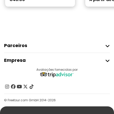
Parceiros
Aderir Ao Freetour
Empresa
Registo Do Fornecedor
Destinos
Avaliações fornecidas por
Programa De Afiliados
Quem Somos
Contacte-Nos
Grupos
© Freetour.com GmbH 2014-2026
Ajuda
Blog