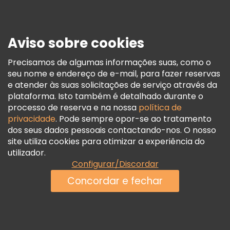
Imprensa
Segurança E Privacidade
Aviso sobre cookies
Termos E Informações Legais
Política De Cookies
Precisamos de algumas informações suas, como o
seu nome e endereço de e-mail, para fazer reservas
Freetour Prémios
e atender às suas solicitações de serviço através da
Programa De Fidelidade
plataforma. Isto também é detalhado durante o
processo de reserva e na nossa
política de
privacidade
. Pode sempre opor-se ao tratamento
dos seus dados pessoais contactando-nos. O nosso
site utiliza cookies para otimizar a experiência do
utilizador.
Configurar/Discordar
Concordar e fechar
Ver disponibilidade