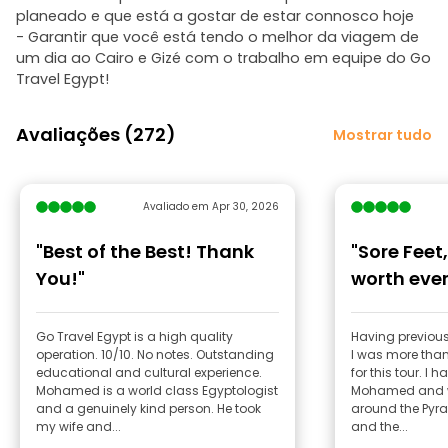
planeado e que está a gostar de estar connosco hoje
- Garantir que você está tendo o melhor da viagem de
um dia ao Cairo e Gizé com o trabalho em equipe do Go
Travel Egypt!
Avaliações (272)
Mostrar tudo
Avaliado em Apr 30, 2026
"Best of the Best! Thank
"Sore Feet
You!"
worth ever
Go Travel Egypt is a high quality
Having previous
operation. 10/10. No notes. Outstanding
I was more tha
educational and cultural experience.
for this tour. I
Mohamed is a world class Egyptologist
Mohamed and we
and a genuinely kind person. He took
around the Pyra
my wife and...
and the...