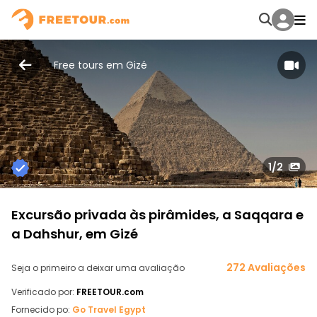
Free tours em Gizé
1
/2
Excursão privada às pirâmides, a Saqqara e
a Dahshur, em Gizé
272 Avaliações
Seja o primeiro a deixar uma avaliação
Verificado por:
FREETOUR.com
Fornecido po:
Go Travel Egypt