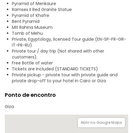
Bilhete Standard Plus+: Túmulos dos Nobres, Túmulos do
Pyramid of Menkaure
Império Novo, Serapeum de Sakkara, Túmulo de Mereruka,
Ramses II Red Granite Statue
Túmulo de Mehu.
Pyramid of Khafre
Bent Pyramid
- Pirâmide Vermelha de Dahshur
Mit Rahina Museum
- Pirâmide Curvada de Dahshur
Tomb of Mehu
Private, Egyptology, licensed Tour guide (EN-SP-FR-GR-
‎-‎ Paragem livre para almoço (com sugestões do guia)‎
IT-PR-RU)
‎-‎ Paragens livres para compras, a pedido do cliente (papiro
Private tour / day trip (Not shared with other
– perfumes – algodão – lembranças).
customers).
- Sessão fotográfica (com recomendações do guia e
Free Bottle of water
assistência nas fotografias)
Tickets are included (STANDARD TICKETS)
‎- Carro privado com motorista.
Private pickup - private tour with private guide and
‎- Garrafa de água gratuita.
private drop-off to your hotel in Cairo or Giza
- Traslado privado até ao endereço indicado no Cairo ou
em Gizé.
Ponto de encontro
Giza
Abrir no Google Maps