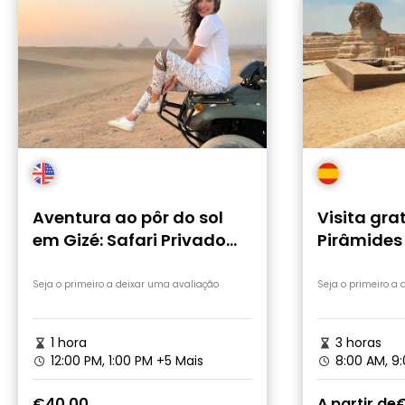
Aventura ao pôr do sol
Visita gra
em Gizé: Safari Privado
Pirâmides 
em Quadriciclo
Esfinge
Seja o primeiro a deixar uma avaliação
Seja o primeiro a
1 hora
3 horas
12:00 PM, 1:00 PM
+5 Mais
8:00 AM, 9
€40.00
A partir de