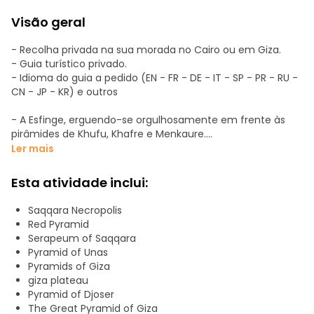
Visão geral
- Recolha privada na sua morada no Cairo ou em Giza.
‎- Guia turístico privado.
- Idioma do guia a pedido (EN - FR - DE - IT - SP - PR - RU -
CN - JP - KR) e outros
- A Esfinge, erguendo-se orgulhosamente em frente às
pirâmides de Khufu, Khafre e Menkaure.
‎-‎ (excursão opcional) Entrada no interior de uma das
Ler mais
pirâmides (Khufu, Kafra ou Menkaura)‎.
-‎ (excursão opcional) 30 minutos de passeio de camelo
Esta atividade inclui:
ou a cavalo incluídos no Planalto das Pirâmides.
Saqqara Necropolis
- Saqqara (Sakkara)
Red Pyramid
• O bilhete padrão inclui: (isto está incluído)
Serapeum of Saqqara
A Pirâmide Escalonada e o complexo funerário do rei Zoser,
Pyramid of Unas
o mastaba de Ti, a Pirâmide de Unas, o Museu de Imhotep
Pyramids of Giza
e o túmulo do ministro Kagemni.
giza plateau
• O bilhete «Inclusive» inclui: (pode optar por um upgrade
Pyramid of Djoser
no dia da excursão)
The Great Pyramid of Giza