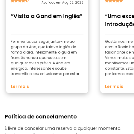
Avaliado em Aug 08, 2026
“Visita a Gand em inglês”
“Uma exce
introduçã
encantado
Felizmente, consegui juntar-me ao
Gostámos imen
grupo da Ana, que falava inglês de
com o Robin ho
forma clara. Infelizmente, o guia em
fascinante de hi
francês nunca apareceu, sem
Vimos muitas c
qualquer aviso prévio. A Ana era
mantivemos um
enérgica, interessante e soube
constante. Est
transmitir o seu entusiasmo por estar
por termos esco
em Ghent e na Bélgica.
recomendamo-l
Ler mais
Ler mais
Política de cancelamento
É livre de cancelar uma reserva a qualquer momento.