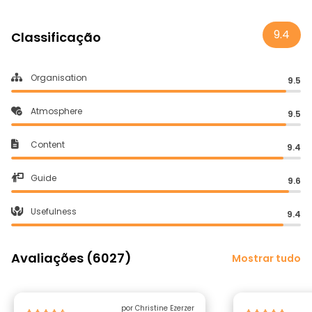
9.4
Classificação
Organisation
9.5
Atmosphere
9.5
Content
9.4
Guide
9.6
Usefulness
9.4
Avaliações (6027)
Mostrar tudo
por Christine Ezerzer