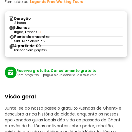
Fornecido po:
Legends Free Walking Tours
Duração
2 horas
Idiomas
Inglês, Francês
+1
Ponto de encontro
Sint-Michielsplein 21
A partir de €0
Baseado em gorjetas
Reserva gratuita. Cancelamento gratuito.
Sem preço fixo — pague o que achar que o tour vale.
Visão geral
Junte-se ao nosso passeio gratuito «Lendas de Ghent» e
descubra a rica história da cidade, enquanto os nossos
apaixonados guias locais dão vida ao passado de Ghent
através de histórias cativantes sobre poder, rebelião,
mistério e a vida quotidiana na Idade Média. História e