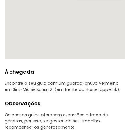
Por que é que o passeio é gratuito?
Acreditamos que todos devem poder desfrutar de um
passeio guiado de alta qualidade, independentemente do
orçamento. É por isso que funcionamos com um sistema
baseado em gorjetas, permitindo que seja você a decidir
quanto valeu a experiência para si.
À chegada
Encontre o seu guia com um guarda-chuva vermelho
em Sint-Michielsplein 21 (em frente ao Hostel Uppelink).
Observações
Os nossos guias oferecem excursões a troco de
gorjetas, por isso, se gostou do seu trabalho,
recompense-os generosamente.