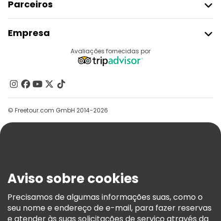
Parceiros
Aderir Ao Freetour
Empresa
Registo Do Fornecedor
Destinos
Avaliações fornecidas por
Programa De Afiliados
Quem Somos
Contacte-Nos
Grupos
© Freetour.com GmbH 2014-2026
Ajuda
Blog
Imprensa
Segurança E Privacidade
Aviso sobre cookies
Termos E Informações Legais
Política De Cookies
Precisamos de algumas informações suas, como o
seu nome e endereço de e-mail, para fazer reservas
Freetour Prémios
e atender às suas solicitações de serviço através da