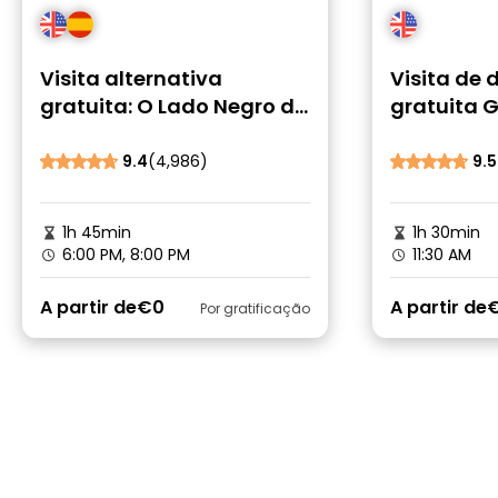
Visita alternativa
Visita de
gratuita: O Lado Negro de
gratuita 
Gent | História e Mistério
chocolate,
waffles, c
9.4
(4,986)
9.5
mais
1h 45min
1h 30min
6:00 PM, 8:00 PM
11:30 AM
A partir de
€0
A partir de
Por gratificação