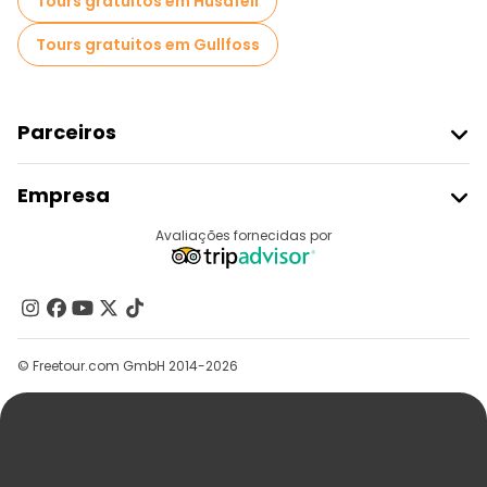
Tours gratuitos em Húsafell
Tours gratuitos em Gullfoss
Parceiros
Aderir Ao Freetour
Empresa
Registo Do Fornecedor
Destinos
Avaliações fornecidas por
Programa De Afiliados
Quem Somos
Contacte-Nos
Grupos
© Freetour.com GmbH 2014-2026
Ajuda
Blog
Imprensa
Segurança E Privacidade