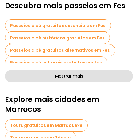
Descubra mais passeios em Fes
Passeios a pé gratuitos essenciais em Fes
Passeios a pé históricos gratuitos em Fes
Passeios a pé gratuitos alternativos em Fes
Passeios a pé culturais gratuitos em Fes
Passeios a pé gratuitos de arte em Fes
Mostrar mais
Passeios a pé gratuitos para famílias em Fes
Explore mais cidades em
Museus em Fes
Marrocos
Visita guiada gratuita à cidade velha Fes
Visitas para pequenos grupos em Fes
Tours gratuitos em Marraquexe
Visitas ao mercado em Fes
Tours gratuitos em Tânger