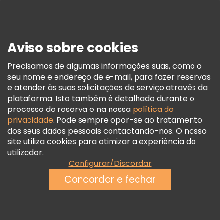
Blog
Imprensa
Segurança E Privacidade
Aviso sobre cookies
Termos E Informações Legais
Política De Cookies
Precisamos de algumas informações suas, como o
seu nome e endereço de e-mail, para fazer reservas
Freetour Prémios
e atender às suas solicitações de serviço através da
Programa De Fidelidade
plataforma. Isto também é detalhado durante o
processo de reserva e na nossa
política de
privacidade
. Pode sempre opor-se ao tratamento
dos seus dados pessoais contactando-nos. O nosso
site utiliza cookies para otimizar a experiência do
utilizador.
Configurar/Discordar
Concordar e fechar