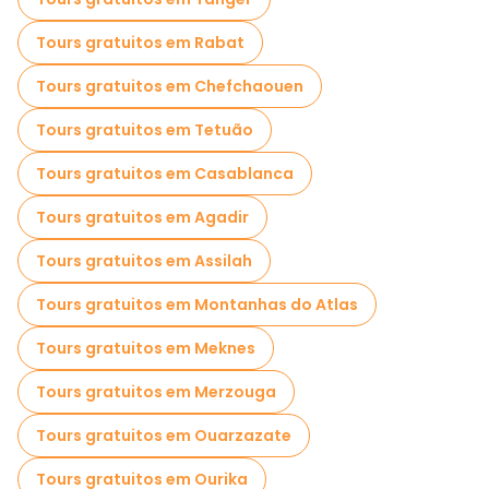
Visitas de degustação locais em Fes
Tours gratuitos em Rabat
Passeios gratuitos de um dia em Fes
Tours gratuitos em Chefchaouen
Passeios de bicicleta em Fes
Tours gratuitos em Tetuão
Passeios gratuitos perto Mosque and University Kairaouine
Tours gratuitos em Casablanca
Passeios gratuitos perto Al Attarine Madrasa
Tours gratuitos em Agadir
Passeios gratuitos perto Bab Boujloud
Tours gratuitos em Assilah
Tours gratuitos em Montanhas do Atlas
Tours gratuitos em Meknes
Tours gratuitos em Merzouga
Tours gratuitos em Ouarzazate
Tours gratuitos em Ourika