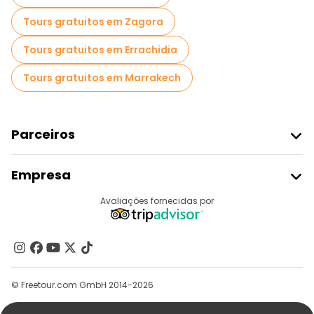
Tours gratuitos em Zagora
Tours gratuitos em Errachidia
Tours gratuitos em Marrakech
Parceiros
Aderir Ao Freetour
Empresa
Registo Do Fornecedor
Destinos
Avaliações fornecidas por
Programa De Afiliados
Quem Somos
Contacte-Nos
Grupos
© Freetour.com GmbH 2014-2026
Ajuda