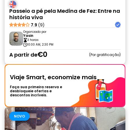
Passeio a pé pela Medina de Fez: Entre na
história viva
7.9
(9)
Organizado por
Yasin
3 horas
10:00 AM, 2:30 PM
€0
A partir de
Por gratificação
Viaje Smart, economize mais
Faça sua primeira reserva e
desbloqueie ofertas e
descontos incríveis.
NOVO