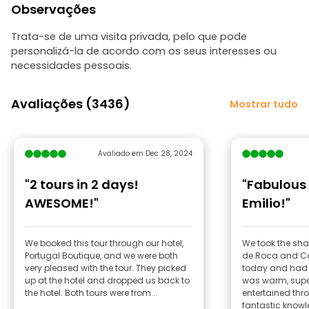
Observações
Trata-se de uma visita privada, pelo que pode
personalizá-la de acordo com os seus interesses ou
necessidades pessoais.
Avaliações (3436)
Mostrar tudo
Avaliado em Dec 28, 2024
"2 tours in 2 days!
"Fabulous
AWESOME!"
Emilio!"
We booked this tour through our hotel,
We took the sha
Portugal Boutique, and we were both
de Roca and Ca
very pleased with the tour. They picked
today and had t
up at the hotel and dropped us back to
was warm, supe
the hotel. Both tours were from...
entertained thr
fantastic knowl