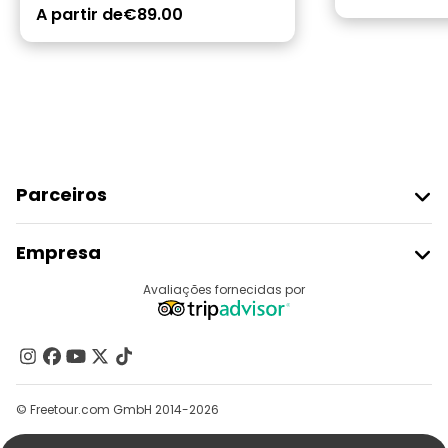
A partir de
€89.00
Parceiros
Aderir Ao Freetour
Empresa
Registo Do Fornecedor
Destinos
Avaliações fornecidas por
Programa De Afiliados
Quem Somos
Contacte-Nos
Grupos
© Freetour.com GmbH 2014-2026
Ajuda