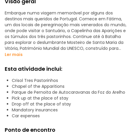
Visão geral
Embarque numa viagem memorável por alguns dos
destinos mais queridos de Portugal. Comece em Fátima,
um dos locais de peregrinação mais venerados do mundo,
onde pode visitar o Santuário, a Capelinha das Aparições e
os túmulos dos três pastorinhos. Continue até à Batalha
para explorar o deslumbrante Mosteiro de Santa Maria da
Vitória, Património Mundial da UNESCO, construído para
comemorar a vitória de Portugal na Batalha de Aljubarrota.
Ler mais
De seguida, siga para a Nazaré, uma encantadora vila
Esta atividade inclui:
piscatória famosa pelas suas ondas que quebram
recordes e pelas deslumbrantes vistas da costa. Descubra
Crisol Tres Pastorinhos
a beleza serena da baía de São Martinho do Porto e a
Chapel of the Apparitions
combinação única de praia e lagoa na Foz do Arelho.
Parque de Pernoita de Autocaravanas da Foz do Arelho
Termine o seu passeio em Óbidos, uma pitoresca vila
Pick up at the place of stay
medieval aninhada nas muralhas do castelo do século XII,
Drop off at the place of stay
conhecida pelas suas ruas encantadoras, janelas floridas e
Mandatory insurances
o famoso licor Ginjinha.
Car expenses
Ao longo do caminho, saboreie o marisco fresco da Nazaré
Ponto de encontro
e as iguarias tradicionais da Batalha, fazendo deste