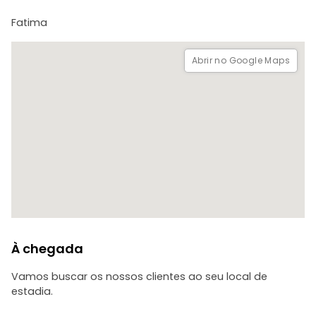
passeio uma mistura perfeita de espiritualidade, história e
Fatima
cultura.
Abrir no Google Maps
À chegada
Vamos buscar os nossos clientes ao seu local de
estadia.