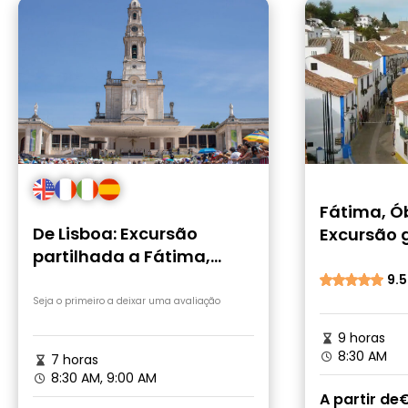
Fátima, Ó
De Lisboa: Excursão
Excursão 
partilhada a Fátima,
pequenos
Batalha, Óbidos, Nazaré
dia saindo
9.5
Seja o primeiro a deixar uma avaliação
9 horas
8:30 AM
7 horas
8:30 AM, 9:00 AM
A partir de
€