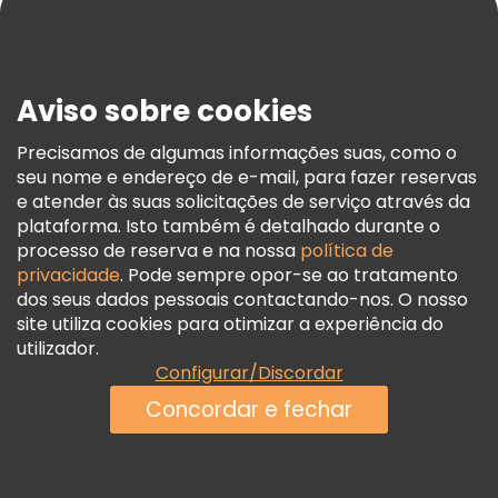
Blog
Imprensa
Segurança E Privacidade
Aviso sobre cookies
Termos E Informações Legais
Política De Cookies
Precisamos de algumas informações suas, como o
seu nome e endereço de e-mail, para fazer reservas
Freetour Prémios
e atender às suas solicitações de serviço através da
Programa De Fidelidade
plataforma. Isto também é detalhado durante o
processo de reserva e na nossa
política de
privacidade
. Pode sempre opor-se ao tratamento
dos seus dados pessoais contactando-nos. O nosso
site utiliza cookies para otimizar a experiência do
utilizador.
Configurar/Discordar
Concordar e fechar