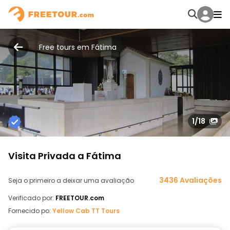
Free tours em Fátima
1
/18
Visita Privada a Fátima
3436 Avaliações
Seja o primeiro a deixar uma avaliação
Verificado por:
FREETOUR.com
Fornecido po:
Yellow Cab TT Tours