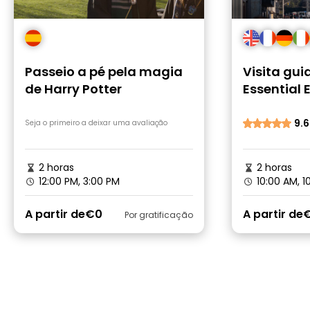
Passeio a pé pela magia
Visita gui
de Harry Potter
Essential 
Centro His
9.6
Seja o primeiro a deixar uma avaliação
2 horas
2 horas
12:00 PM, 3:00 PM
10:00 AM, 1
A partir de
€0
A partir de
Por gratificação