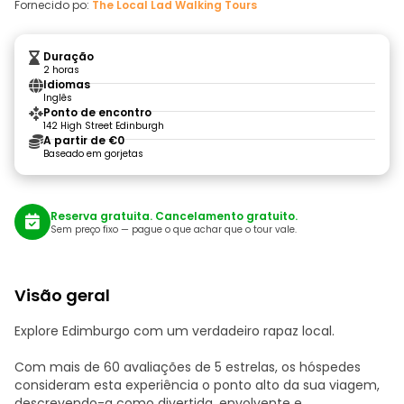
Fornecido po:
The Local Lad Walking Tours
Duração
2 horas
Idiomas
Inglês
Ponto de encontro
142 High Street Edinburgh
A partir de €0
Baseado em gorjetas
Reserva gratuita. Cancelamento gratuito.
Sem preço fixo — pague o que achar que o tour vale.
Visão geral
Explore Edimburgo com um verdadeiro rapaz local.
Com mais de 60 avaliações de 5 estrelas, os hóspedes
consideram esta experiência o ponto alto da sua viagem,
descrevendo-a como divertida, envolvente e