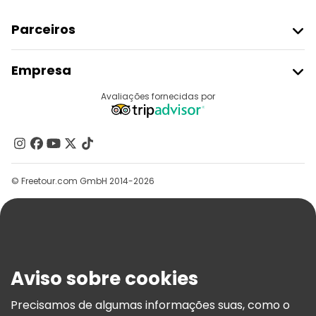
Parceiros
Aderir Ao Freetour
Empresa
Registo Do Fornecedor
Destinos
Avaliações fornecidas por
Programa De Afiliados
Quem Somos
Contacte-Nos
Grupos
© Freetour.com GmbH 2014-2026
Ajuda
Blog
Imprensa
Segurança E Privacidade
Aviso sobre cookies
Termos E Informações Legais
Política De Cookies
Precisamos de algumas informações suas, como o