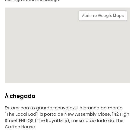
- Informação importante
Reserva gratuita, com base em gorjetas.
Abrir no Google Maps
As vagas são limitadas, por isso reserve já para garantir o
seu lugar.
À chegada
Estarei com o guarda-chuva azul e branco da marca
"The Local Lad", à porta de New Assembly Close, 142 High
Street EH1 1QS (The Royal Mile), mesmo ao lado do The
Coffee House.