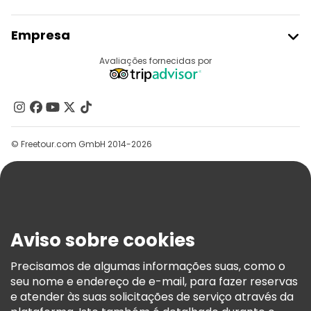
Aderir Ao Freetour
Empresa
Registo Do Fornecedor
Destinos
Avaliações fornecidas por
Programa De Afiliados
Quem Somos
Contacte-Nos
Grupos
© Freetour.com GmbH 2014-2026
Ajuda
Blog
Imprensa
Segurança E Privacidade
Aviso sobre cookies
Termos E Informações Legais
Política De Cookies
Precisamos de algumas informações suas, como o
seu nome e endereço de e-mail, para fazer reservas
Freetour Prémios
e atender às suas solicitações de serviço através da
Programa De Fidelidade