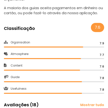
A maioria dos guias aceita pagamentos em dinheiro ou
cartão, ou pode fazê-lo através da nossa aplicação.
7.6
Classificação
Organisation
7.9
Atmosphere
7.7
Content
7.6
Guide
7.8
Usefulness
7.8
Avaliações (18)
Mostrar tudo