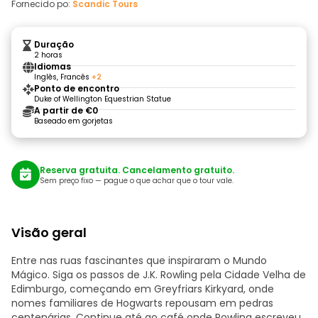
Fornecido po:
Scandic Tours
Duração
2 horas
Idiomas
Inglês, Francês
+2
Ponto de encontro
Duke of Wellington Equestrian Statue
A partir de €0
Baseado em gorjetas
Reserva gratuita. Cancelamento gratuito.
Sem preço fixo — pague o que achar que o tour vale.
Visão geral
Entre nas ruas fascinantes que inspiraram o Mundo
Mágico. Siga os passos de J.K. Rowling pela Cidade Velha de
Edimburgo, começando em Greyfriars Kirkyard, onde
nomes familiares de Hogwarts repousam em pedras
centenárias. Continue até ao café onde Rowling escreveu