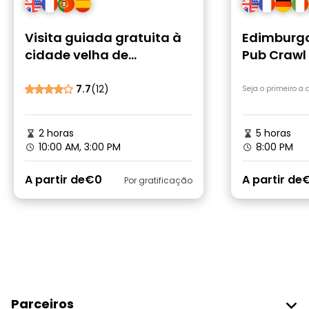
Visita guiada gratuita à
Edimburgo:
cidade velha de
Pub Crawl
Edimburgo
grátis
7.7
(12)
Seja o primeiro a
2 horas
5 horas
10:00 AM, 3:00 PM
8:00 PM
A partir de
€0
A partir de
Por gratificação
Parceiros