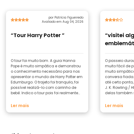
por Patrícia Figueiredo
Avaliado em Aug 04, 2026
“Tour Harry Potter ”
“visitei al
emblemáti
menos imp
O tour foi muito bom. A guia Hanna
O passeio durou
Pope é muito simpática e demonstrou
muito fácil de p
o conhecimento necessário para nos
muito simpáti
apresentar o mundo de Harry Potter em
conversa fiada.
Edumburgo. O trajeto foi tranquilo, foi
até certo pont
possível realizá-lo com carrinho de
J. K. Rowling /
bebê. Indico o tour pois foi realmente
delas também s
bem organizado e pontual e cheio de
referência de E
informações.
histórias desse
Ler mais
Ler mais
significavam p
Estação de Wave
azulejos do Edinbu
dos locais era
fuga inspirada