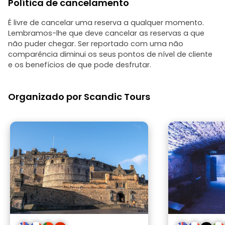
Política de cancelamento
não gostei da
que isso impli
possa haver al
É livre de cancelar uma reserva a qualquer momento.
envolvido. Além 
Lembramos-lhe que deve cancelar as reservas a que
passeio, quando
não puder chegar. Ser reportado com uma não
para verificar 
comparência diminui os seus pontos de nível de cliente
pressionado a 
e os benefícios de que pode desfrutar.
realmente queri
passeios a pé 
locais mais e
cidade, o que 
Organizado por Scandic Tours
Edimburgo. Mas
pudesse fazer s