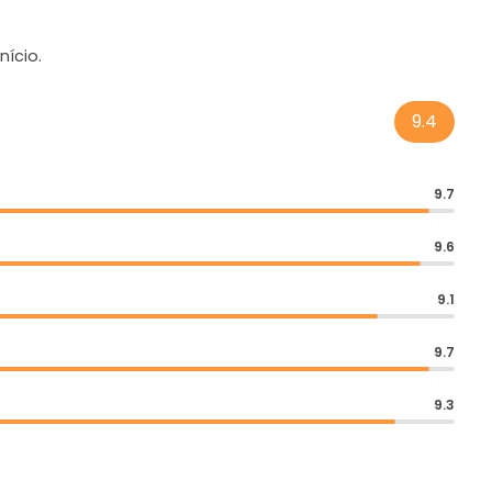
ício.
9.4
9.7
9.6
9.1
9.7
9.3