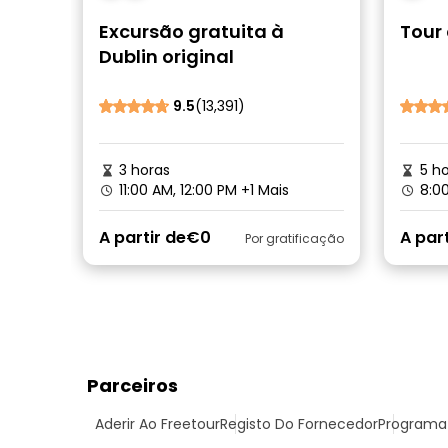
Excursão gratuita à
Tour
Dublin original
9.5
(13,391)
3 horas
5 ho
11:00 AM, 12:00 PM
+1 Mais
8:0
A partir de
€0
A part
Por gratificação
Parceiros
Aderir Ao Freetour
Registo Do Fornecedor
Programa 