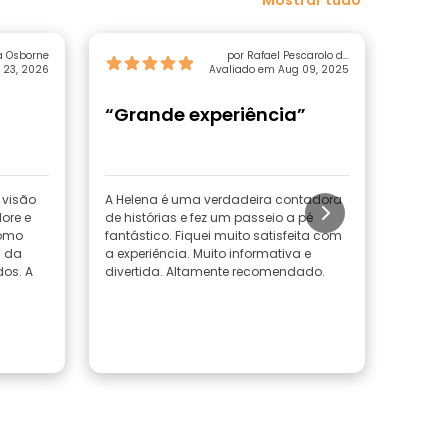
a Osborne
por Rafael Pescarolo de
 23, 2026
Avaliado em Aug 09, 2025
Carvalho
“Grande experiência”
“A h
inco
possí
 visão
A Helena é uma verdadeira contadora
Reserv
lore e
de histórias e fez um passeio a pé
mitoló
como
fantástico. Fiquei muito satisfeita com
chegám
a da
a experiência. Muito informativa e
preste
dos. A
divertida. Altamente recomendado.
simpát
começa
não se
amente
dia, fo
agradá
Ler m
mulher
aos se