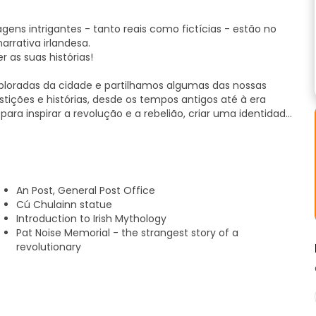
agens intrigantes - tanto reais como fictícias - estão no
arrativa irlandesa.
 as suas histórias!
ploradas da cidade e partilhamos algumas das nossas
rstições e histórias, desde os tempos antigos até à era
a inspirar a revolução e a rebelião, criar uma identidade
 credenciado e totalmente qualificado do Original Dublin
l é diferente de qualquer outro na cidade.
An Post, General Post Office
Cú Chulainn statue
Introduction to Irish Mythology
Pat Noise Memorial - the strangest story of a
revolutionary