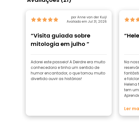
por Anne van der Kuijl
Avaliado em Jul 31, 2026
“Visita guiada sobre
“Hele
mitologia em julho ”
Adorei este passeio! A Deirdre era muito
Na noss
conhecedora e tinha um sentido de
reservá
humor encantador, o que tornou muito
fantást
divertido ouvir as histórias!
e folclo
Helena f
tem um 
Aprende
da Irla
cultura
Ler ma
Helena
recomen
comer e
Recomen
mesmo q