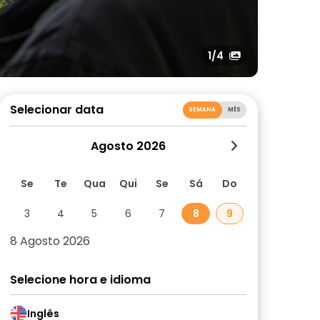
1
/4
Selecionar data
SEMANA
MÊS
Agosto 2026
Se
Te
Qua
Qui
Se
Sá
Do
3
4
5
6
7
8
9
8 Agosto 2026
Selecione hora e idioma
Inglês