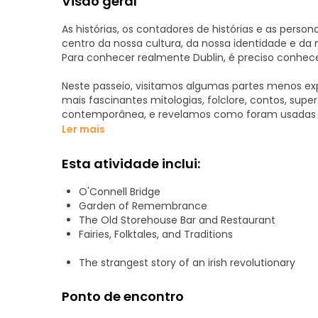
Visão geral
As histórias, os contadores de histórias e as person
centro da nossa cultura, da nossa identidade e da n
Para conhecer realmente Dublin, é preciso conhecer
Neste passeio, visitamos algumas partes menos ex
mais fascinantes mitologias, folclore, contos, supe
contemporânea, e revelamos como foram usadas par
nacional e moldar a Irlanda de hoje.
Ler mais
Conduzido por um guia turístico local profissional,
Esta atividade inclui:
Guide Collective, este passeio perspicaz e agradáve
O'Connell Bridge
Garden of Remembrance
The Old Storehouse Bar and Restaurant
Fairies, Folktales, and Traditions
The strangest story of an irish revolutionary
Ponto de encontro