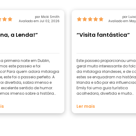
por Micki Smith
por Luis
Avaliado em Jul 02, 2026
Avaliado em May
na, a Lenda!”
“Visita fantástica”
a primeira noite em Dublin,
Este passeio proporcionou uma
mos este passeio e foi
geral muito interessante do folc
ico! Para quem adora mitologia
da mitologia irlandeses, e de 
re, este foi o passeio perfeito. A
estes se enquadram na históri
oi divertida, sabia imenso e
Irlanda e são por ela influencia
excelente sentido de humor.
Emily foi uma guia turística
mos imenso sobre a história
acolhedora, divertida e muito
nda e o ressurgimento da
conhecedora. Recomendo viv
 e da língua irlandesas. A
(10/10).
is
Ler mais
 também nos deu ótimas
dações sobre o que fazer,
 beber pela cidade.
do vivamente este passeio,
ue não sejas um fã de mitos,