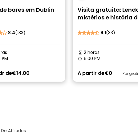
 de bares em Dublin
Visita gratuita: Lend
mistérios e história 
Irlanda
8.4
(133)
9.1
(33)
ras
2 horas
0 PM
6:00 PM
ir de
€14.00
A partir de
€0
Por grat
De Afiliados