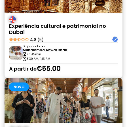
Experiência cultural e patrimonial no
Dubai
4.8
(5)
Organizado por
Muhammad Anwar shah
2h 45min
8:30 AM, 11:15 AM
€55.00
A partir de
NOVO