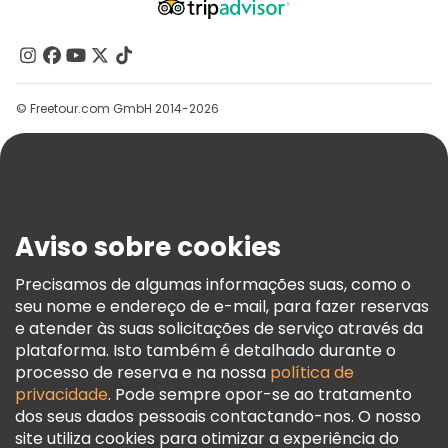
Passeios de bicicleta em Dubai
Quem Somos
Passeios gastronômicos em Dubai
Contacte-Nos
Grupos
Passeios gratuitos perto Burj Khalifa
© Freetour.com GmbH 2014-2026
Ajuda
Passeios gratuitos perto Al Fahidi Historical
Blog
Passeios gratuitos perto Dubai Gold Souk
Imprensa
Segurança E Privacidade
Aviso sobre cookies
Termos E Informações Legais
Política De Cookies
Precisamos de algumas informações suas, como o
seu nome e endereço de e-mail, para fazer reservas
Freetour Prémios
e atender às suas solicitações de serviço através da
Programa De Fidelidade
plataforma. Isto também é detalhado durante o
processo de reserva e na nossa
política de
privacidade
. Pode sempre opor-se ao tratamento
dos seus dados pessoais contactando-nos. O nosso
site utiliza cookies para otimizar a experiência do