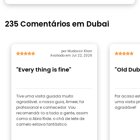
235 Comentários em Dubai
por Mudassir Khan
Avaliado em Jul 22, 2026
"Every thing is fine"
"Old Dub
Tive uma visita guiada muito
Por acaso est
agradável; o nosso guia, Ameer, foi
uma visita pr
profissional e conhecedor. Vou
agradável!
recomendá-lo a toda a gente, assim
como a Abra Ride; o chá de leite de
camelo estava fantástico.