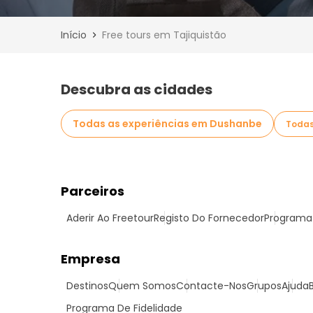
Início
Free tours em Tajiquistão
Descubra as cidades
Todas as experiências em Dushanbe
Todas
Parceiros
Aderir Ao Freetour
Registo Do Fornecedor
Programa 
Empresa
Destinos
Quem Somos
Contacte-Nos
Grupos
Ajuda
Programa De Fidelidade