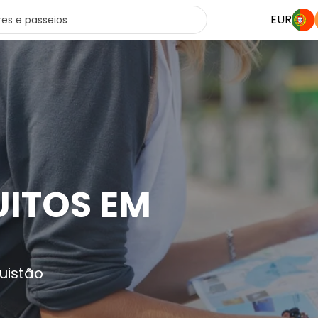
EUR
ITOS EM
O
uistão