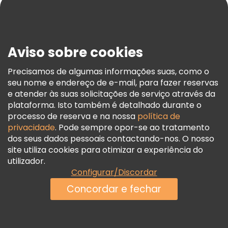
Blog
Imprensa
Segurança E Privacidade
Aviso sobre cookies
Termos E Informações Legais
Política De Cookies
Precisamos de algumas informações suas, como o
seu nome e endereço de e-mail, para fazer reservas
Freetour Prémios
e atender às suas solicitações de serviço através da
Programa De Fidelidade
plataforma. Isto também é detalhado durante o
processo de reserva e na nossa
política de
privacidade
. Pode sempre opor-se ao tratamento
dos seus dados pessoais contactando-nos. O nosso
site utiliza cookies para otimizar a experiência do
utilizador.
Configurar/Discordar
Concordar e fechar