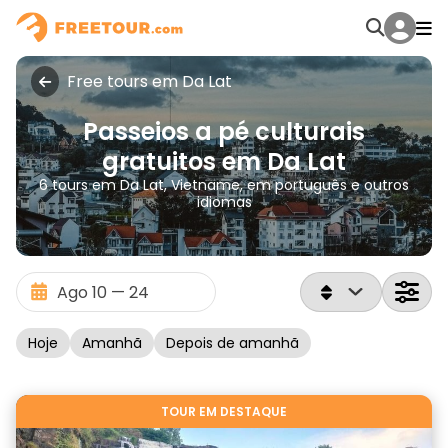
Free tours em Da Lat
Passeios a pé culturais
gratuitos em Da Lat
6 tours em Da Lat, Vietname, em português e outros
idiomas
Hoje
Amanhã
Depois de amanhã
TOUR EM DESTAQUE