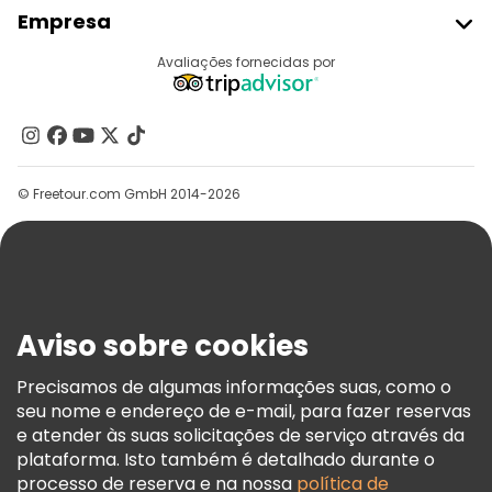
Aderir Ao Freetour
Empresa
Registo Do Fornecedor
Destinos
Avaliações fornecidas por
Programa De Afiliados
Quem Somos
Contacte-Nos
Grupos
© Freetour.com GmbH 2014-2026
Ajuda
Blog
Imprensa
Segurança E Privacidade
Aviso sobre cookies
Termos E Informações Legais
Política De Cookies
Precisamos de algumas informações suas, como o
seu nome e endereço de e-mail, para fazer reservas
Freetour Prémios
e atender às suas solicitações de serviço através da
Programa De Fidelidade
plataforma. Isto também é detalhado durante o
processo de reserva e na nossa
política de