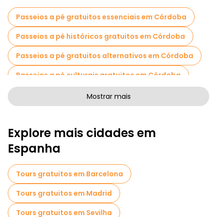
Passeios a pé gratuitos essenciais em Córdoba
Passeios a pé históricos gratuitos em Córdoba
Passeios a pé gratuitos alternativos em Córdoba
Passeios a pé culturais gratuitos em Córdoba
Passeios a pé gratuitos de arte em Córdoba
Mostrar mais
Passeios a pé gratuitos para famílias em Córdoba
Explore mais cidades em
Atividades esportivas em Córdoba
Espanha
Passeios autoguiados em Córdoba
Jogos de fuga em Córdoba
Tours gratuitos em Barcelona
Visitas gratuitas aos bairros judeus em Córdoba
Tours gratuitos em Madrid
Visitas guiadas gratuitas a locais assustadores e lendários em Córdoba
Tours gratuitos em Sevilha