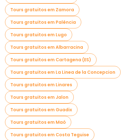
Museus em Córdoba
Tours gratuitos em Zamora
Visita guiada gratuita à cidade velha Córdoba
Tours gratuitos em Palência
Visitas ao mercado em Córdoba
Tours gratuitos em Lugo
Visitas de degustação locais em Córdoba
Tours gratuitos em Albarracina
Passeios a pé noturnos gratuitos em Córdoba
Tours gratuitos em Cartagena (ES)
Passeios de bicicleta em Córdoba
Tours gratuitos em La Linea de la Concepcion
Passeios gastronômicos em Córdoba
Tours gratuitos em Linares
Passeios gratuitos perto Alcazar of the Christian Monarchs
Tours gratuitos em Jalon
Passeios gratuitos perto Plaza de las Tendillas
Tours gratuitos em Guadix
Passeios gratuitos perto Plaza de la Corredera
Tours gratuitos em Maó
Tours gratuitos em Costa Teguise