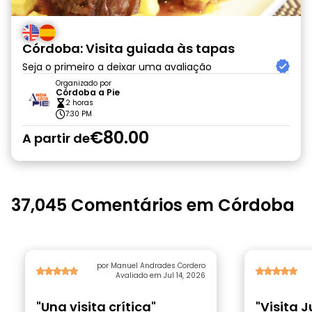
Córdoba: Visita guiada às tapas
Seja o primeiro a deixar uma avaliação
Organizado por
Córdoba a Pie
2 horas
7:30 PM
€80.00
A partir de
37,045 Comentários em Córdoba
por Manuel Andrades Cordero
Avaliado em Jul 14, 2026
"Una visita crítica"
"Visita 