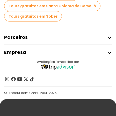
Tours gratuitos em Santa Coloma de Cervelló
Tours gratuitos em Sober
Parceiros
Aderir Ao Freetour
Empresa
Registo Do Fornecedor
Destinos
Avaliações fornecidas por
Programa De Afiliados
Quem Somos
Contacte-Nos
Grupos
© Freetour.com GmbH 2014-2026
Ajuda
Blog
Imprensa