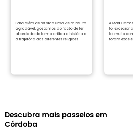
Para além de ter sido uma visita muito
A Mari Carmen
agradável, gostámos do facto de ter
foi exceciona
abordado de forma crítica a história e
foi muito co
a trajetória das diferentes religiões.
foram excele
Descubra mais passeios em
Córdoba