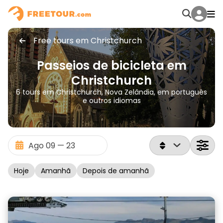
Free tours em Christchurch
Passeios de bicicleta em
Christchurch
6 tours em Christchurch, Nova Zelândia, em português
e outros idiomas
Hoje
Amanhã
Depois de amanhã