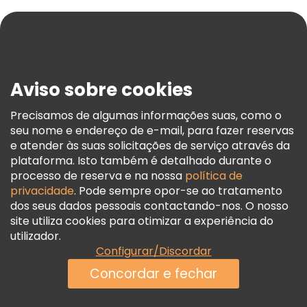
Ajuda
Blog
Imprensa
Segurança E Privacidade
Aviso sobre cookies
Termos E Informações Legais
Política De Cookies
Precisamos de algumas informações suas, como o
seu nome e endereço de e-mail, para fazer reservas
Freetour Prémios
e atender às suas solicitações de serviço através da
Programa De Fidelidade
plataforma. Isto também é detalhado durante o
processo de reserva e na nossa
política de
privacidade
. Pode sempre opor-se ao tratamento
dos seus dados pessoais contactando-nos. O nosso
site utiliza cookies para otimizar a experiência do
utilizador.
Configurar/Discordar
Concordar e fechar