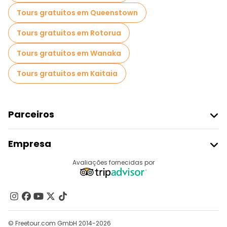
Tours gratuitos em Queenstown
Tours gratuitos em Rotorua
Tours gratuitos em Wanaka
Tours gratuitos em Kaitaia
Parceiros
Aderir Ao Freetour
Empresa
Registo Do Fornecedor
Destinos
Avaliações fornecidas por
Programa De Afiliados
Quem Somos
Contacte-Nos
Grupos
© Freetour.com GmbH 2014-2026