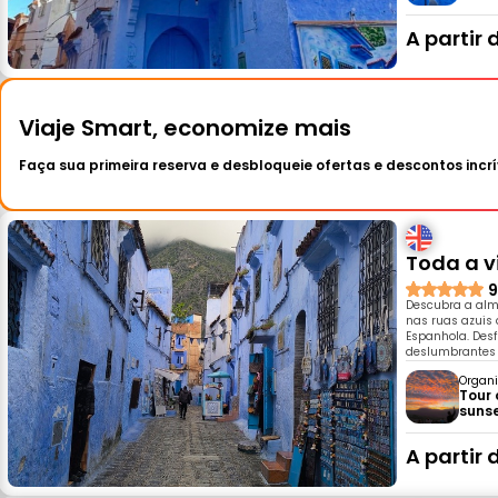
A partir 
Viaje Smart, economize mais
Faça sua primeira reserva e desbloqueie ofertas e descontos incrí
Toda a v
9
Descubra a alm
nas ruas azuis
Espanhola. Desfr
deslumbrantes 
Organi
Tour 
suns
A partir 