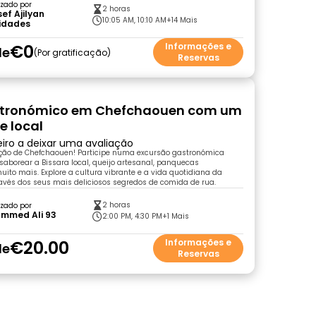
zado por
2 horas
ef Ajilyan
10:05 AM, 10:10 AM
+14 Mais
vidades
€0
Informações e
de
Por gratificação
Reservas
stronómico em Chefchaouen com um
e local
eiro a deixar uma avaliação
ação de Chefchaouen! Participe numa excursão gastronómica
saborear a Bissara local, queijo artesanal, panquecas
muito mais. Explore a cultura vibrante e a vida quotidiana da
avés dos seus mais deliciosos segredos de comida de rua.
2 horas
zado por
mmed Ali 93
2:00 PM, 4:30 PM
+1 Mais
€20.00
Informações e
de
Reservas