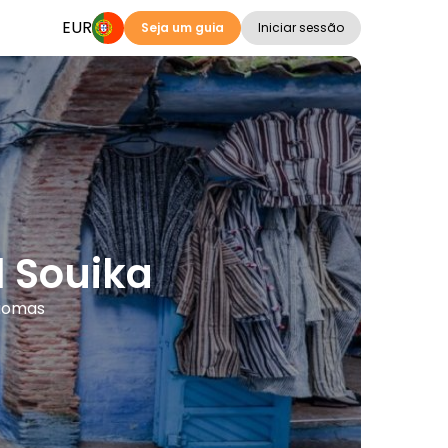
EUR
Seja um guia
Iniciar sessão
l Souika
diomas