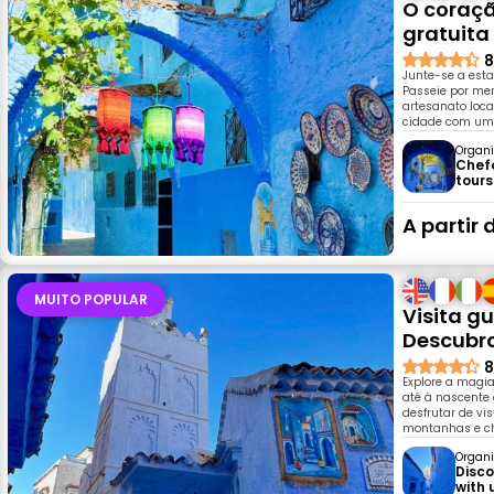
O coraçã
gratuita
8
Junte-se a est
Passeie por me
artesanato loca
cidade com um g
Organi
Chef
tours
A partir 
MUITO POPULAR
Visita g
Descubra
8
Explore a magia
até à nascente
desfrutar de vi
montanhas e c
Organi
Disc
with 