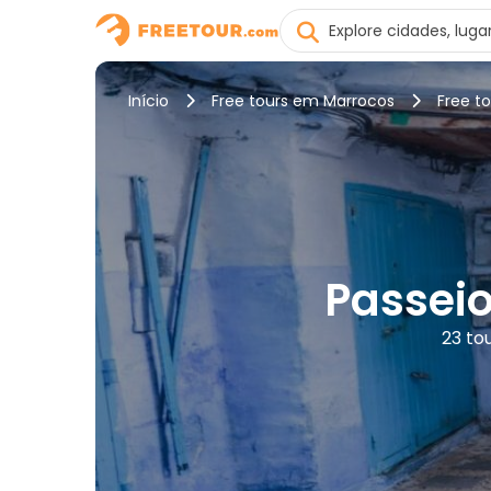
Início
Free tours em Marrocos
Free t
Passeio
23 to