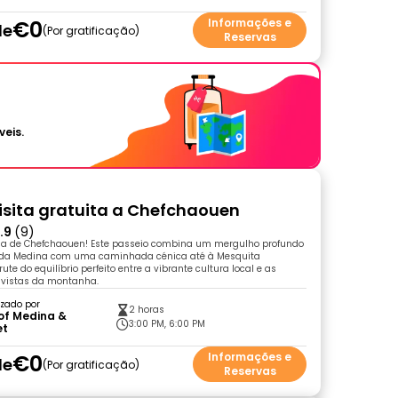
€0
Informações e
de
Por gratificação
Reservas
veis.
isita gratuita a Chefchaouen
.9
(9)
a de Chefchaouen! Este passeio combina um mergulho profundo
 da Medina com uma caminhada cénica até à Mesquita
ute do equilíbrio perfeito entre a vibrante cultura local e as
vistas da montanha.
zado por
2 horas
of Medina &
3:00 PM, 6:00 PM
et
€0
Informações e
de
Por gratificação
Reservas