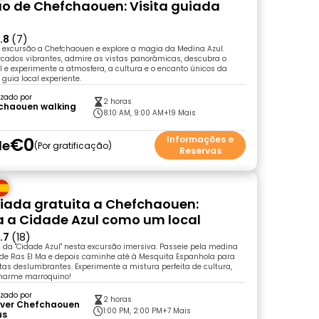
o de Chefchaouen: Visita guiada
.8
(7)
a excursão a Chefchaouen e explore a magia da Medina Azul.
rcados vibrantes, admire as vistas panorâmicas, descubra o
l e experimente a atmosfera, a cultura e o encanto únicos da
uia local experiente.
zado por
2 horas
chaouen walking
8:10 AM, 9:00 AM
+19 Mais
€0
Informações e
de
Por gratificação
Reservas
uiada gratuita a Chefchaouen:
 a Cidade Azul como um local
.7
(18)
 da "Cidade Azul" nesta excursão imersiva. Passeie pela medina
 de Ras El Ma e depois caminhe até à Mesquita Espanhola para
stas deslumbrantes. Experimente a mistura perfeita de cultura,
harme marroquino!
zado por
2 horas
over Chefchaouen
1:00 PM, 2:00 PM
+7 Mais
us