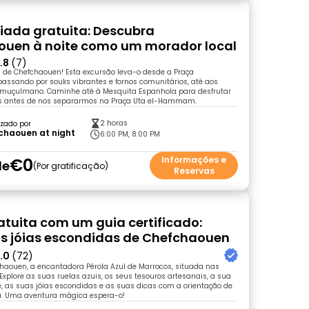
uiada gratuita: Descubra
ouen à noite como um morador local
.8
(7)
 de Chefchaouen! Esta excursão leva-o desde a Praça
ssando por souks vibrantes e fornos comunitários, até aos
e muçulmano. Caminhe até à Mesquita Espanhola para desfrutar
as antes de nos separarmos na Praça Uta el-Hammam.
2 horas
zado por
chaouen at night
6:00 PM, 8:00 PM
€0
Informações e
de
Por gratificação
Reservas
ratuita com um guia certificado:
as jóias escondidas de Chefchaouen
.0
(72)
haouen, a encantadora Pérola Azul de Marrocos, situada nas
Explore as suas ruelas azuis, os seus tesouros artesanais, a sua
e, as suas jóias escondidas e as suas dicas com a orientação de
a. Uma aventura mágica espera-o!