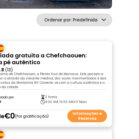
Ordenar por: Predefinida
uiada gratuita a Chefchaouen:
a pé autêntico
.8
(13)
calmo de Chefchaouen, a Pérola Azul de Marrocos. Este passeio a
uia-o através da vibrante medina, dos souks movimentados e das
istas da Montanha Rif. Conecte-se com a cultura autêntica e o
 da cidade.
2 horas
zado por
o
9:00 AM, 10:00 AM
+17 Mais
€0
Informações e
de
Por gratificação
Reservas