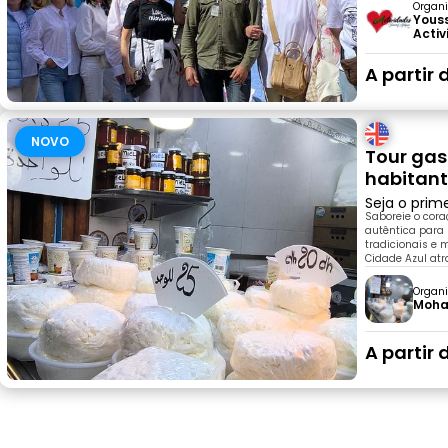
Organi
Youss
Acti
A partir 
NOVO
Tour ga
habitant
Seja o prim
Saboreie o cor
autêntica para 
tradicionais e 
Cidade Azul atr
Organi
Moha
A partir 