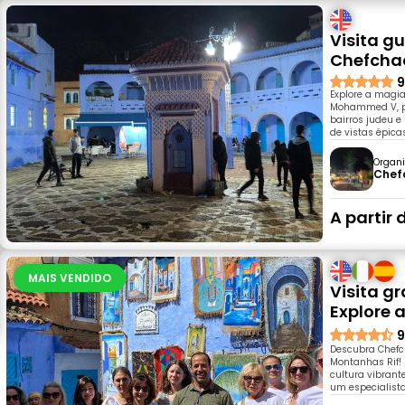
Visita g
Chefcha
9
Explore a magia
Mohammed V, pa
bairros judeu 
de vistas épic
Organi
Chef
A partir 
MAIS VENDIDO
Visita g
Explore 
9
Descubra Chefc
Montanhas Rif! 
cultura vibrant
um especialist