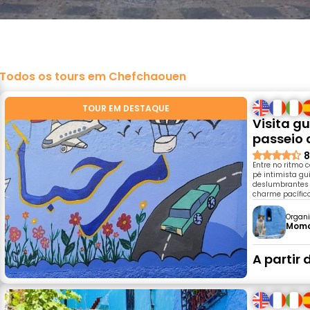
Todos os tours em Chefchaouen
TOUR EM DESTAQUE
Visita g
passeio 
8
Entre no ritmo 
pé intimista g
deslumbrantes v
charme pacífico
Organi
Mom
A partir 