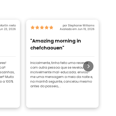
Martín nieto
por Stephanie Williams
un 23, 2026
Avaliado em Jun 19, 2026
"Amazing morning in
"I
chefchaouen"
Am
res!
Inicialmente, tinha feito uma reserva
Foi
ca!!
com outra pessoa que se revelou
o pa
sozinhas,
incrivelmente mal-educada; enviou-
cont
r!! Muito
me uma mensagem a meio da noite e,
cid
o a 100%
na manhã seguinte, cancelou mesmo
fos
antes do passeio,...
100%