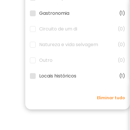
Gastronomia
(1)
Circuito de um di
(0)
Natureza e vida selvagem
(0)
Outro
(0)
Locais históricos
(1)
Eliminar tudo