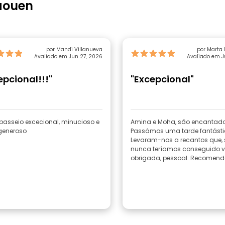
aouen
por Mandi Villanueva
por Marta 
Avaliado em Jun 27, 2026
Avaliado em J
epcional!!!"
"Excepcional"
 passeio excecional, minucioso e
Amina e Moha, são encantado
generoso
Passámos uma tarde fantásti
Levaram-nos a recantos que, 
nunca teríamos conseguido ve
obrigada, pessoal. Recomend