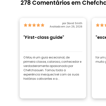
278 Comentários em Chefch
por David Smith
Avaliado em Jun 29, 2026
"First-class guide"
"exc
O Mou é um guia excecional, de
foi um
primeira classe, caloroso, conhecedor e
muito 
verdadeiramente apaixonado por
Chefchaouen. Tornou toda a
experiência inesquecível com as suas
histórias cativantes e a...