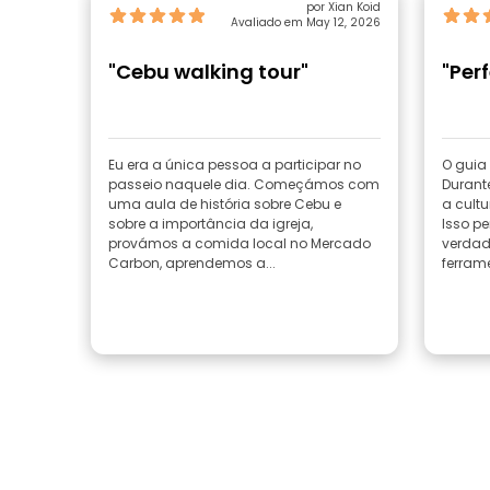
por Xian Koid
Avaliado em May 12, 2026
"Cebu walking tour"
"Perf
Eu era a única pessoa a participar no
O guia 
passeio naquele dia. Começámos com
Durante
uma aula de história sobre Cebu e
a cult
sobre a importância da igreja,
Isso p
provámos a comida local no Mercado
verdad
Carbon, aprendemos a...
ferrame