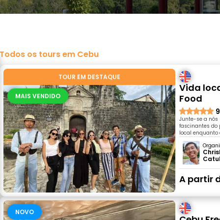
Todos os tours em Cebu
TOUR EM DESTAQUE
Vida loc
MAIS VENDIDO
Food
9
Junte-se a nós 
fascinantes do
local enquanto 
Organi
Chris
Catu
A partir 
NOVO
Cebu Fre