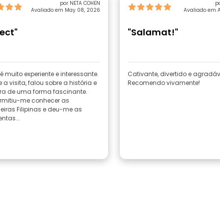
por NETA COHEN
p
Avaliado em May 08, 2026
Avaliado em A
ect"
"Salamat!"
é muito experiente e interessante.
Cativante, divertido e agradáv
 a visita, falou sobre a história e
Recomendo vivamente!
ura de uma forma fascinante.
ermitiu-me conhecer as
eiras Filipinas e deu-me as
ntas...