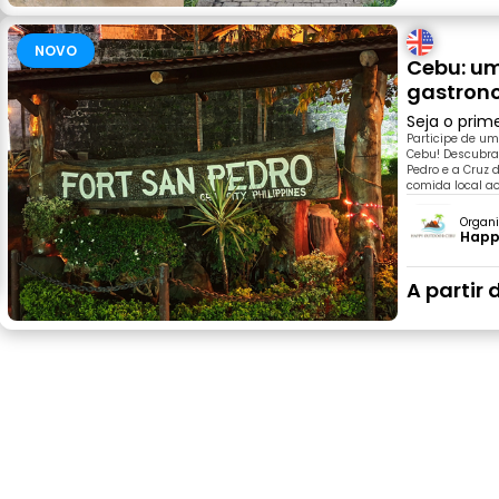
NOVO
Cebu: um
gastron
Seja o prim
Participe de um
Cebu! Descubra
Pedro e a Cruz
comida local a
Organi
Happ
A partir 