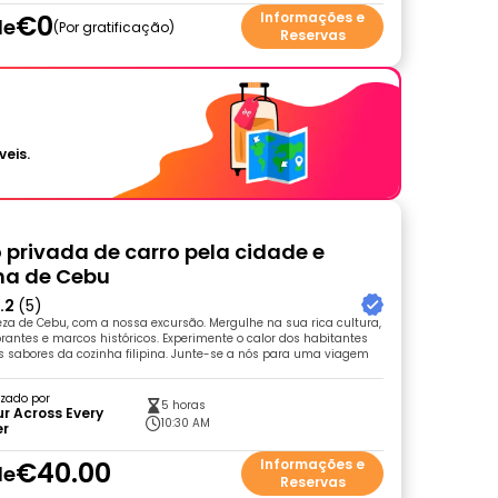
€0
Informações e
de
Por gratificação
Reservas
veis.
 privada de carro pela cidade e
a de Cebu
.2
(5)
za de Cebu, com a nossa excursão. Mergulhe na sua rica cultura,
antes e marcos históricos. Experimente o calor dos habitantes
os sabores da cozinha filipina. Junte-se a nós para uma viagem
zado por
5 horas
r Across Every
10:30 AM
er
€40.00
Informações e
de
Reservas