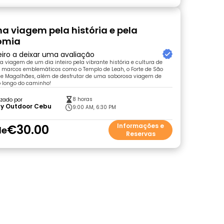
a viagem pela história e pela
omia
eiro a deixar uma avaliação
a viagem de um dia inteiro pela vibrante história e cultura de
 marcos emblemáticos como o Templo de Leah, o Forte de São
 de Magalhães, além de desfrutar de uma saborosa viagem de
o longo do caminho!
8 horas
zado por
y Outdoor Cebu
9:00 AM, 6:30 PM
€30.00
Informações e
de
Reservas