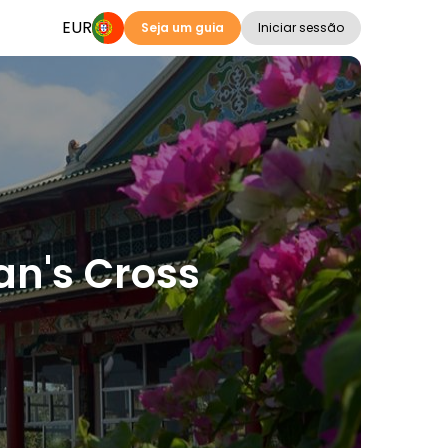
EUR
Seja um guia
Iniciar sessão
an's Cross
s