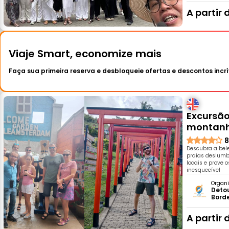
A partir 
Viaje Smart, economize mais
Faça sua primeira reserva e desbloqueie ofertas e descontos incrí
Excursão
montanh
8
Descubra a bele
praias deslumbr
locais e prove 
inesquecível
Organi
Detou
Bord
A partir 