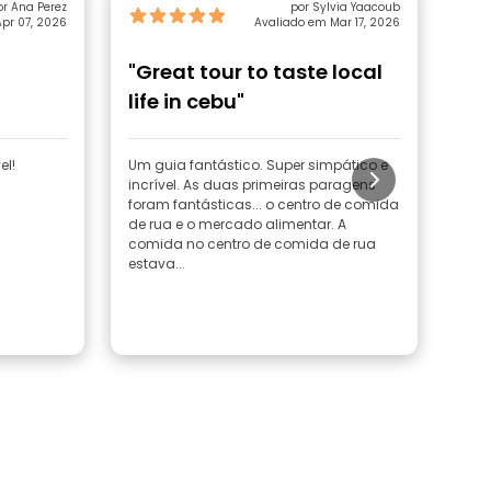
or Ana Perez
por Sylvia Yaacoub
pr 07, 2026
Avaliado em Mar 17, 2026
"Great tour to taste local
"B
life in cebu"
es
el!
Um guia fantástico. Super simpático e
O Ch
incrível. As duas primeiras paragens
as n
foram fantásticas... o centro de comida
pers
de rua e o mercado alimentar. A
só p
comida no centro de comida de rua
simp
estava...
muit