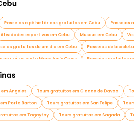
 Cebu
Passeios a pé históricos gratuitos em Cebu
Passeios a
Atividades esportivas em Cebu
Museus em Cebu
Vi
seios gratuitos de um dia em Cebu
Passeios de biciclet
s gratuitos perto Magellan's Cross
Passeios gratuitos p
pinas
s em Angeles
Tours gratuitos em Cidade de Davao
To
 em Porto Barton
Tours gratuitos em San Felipe
Tour
gratuitos em Tagaytay
Tours gratuitos em Sagada
T