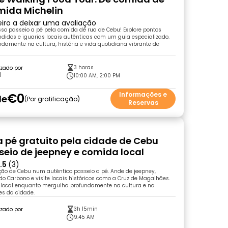
mida Michelin
eiro a deixar uma avaliação
so passeio a pé pela comida de rua de Cebu! Explore pontos
ndidos e iguarias locais autênticas com um guia especializado.
damente na cultura, história e vida quotidiana vibrante de
3 horas
zado por
l
10:00 AM, 2:00 PM
€0
Informações e
de
Por gratificação
Reservas
a pé gratuito pela cidade de Cebu
eio de jeepney e comida local
.5
(3)
ção de Cebu num autêntico passeio a pé. Ande de jeepney,
do Carbono e visite locais históricos como a Cruz de Magalhães.
 local enquanto mergulha profundamente na cultura e na
tes da cidade.
3h 15min
zado por
9:45 AM