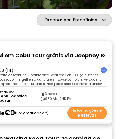
Ordenar por: Predefinida
al em Cebu Tour grátis via Jeepney &
.8
(14)
para descobrir a vibrante vida local em Cebu! Ouça histórias
 passado, mergulhe na cultura e sinta-se como um verdadeiro
exploramos a cidade juntos. Não perca esta experiência única!
zado por
3 horas
lann Lodovice
9:30 AM, 2:45 PM
buran
€0
Informações e
de
Por gratificação
Reservas
e Walking Food Tour: De comida de