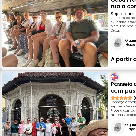
rua a co
Seja o prim
Junte-se ao nos
culinários esco
Mergulhe profun
Cebu.
Organi
Haze
A partir 
Passeio 
com pass
9
Conheça o cora
explore o Merca
Prove a comida
história vibran
Organi
Lloyd