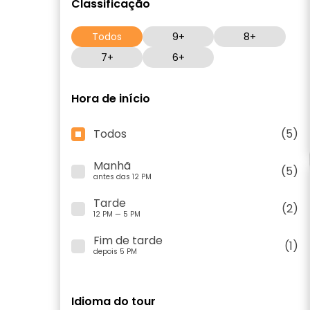
Classificação
Todos
9+
8+
7+
6+
Hora de início
Todos
(5)
Manhã
(5)
antes das 12 PM
Tarde
(2)
12 PM — 5 PM
Fim de tarde
(1)
depois 5 PM
Idioma do tour