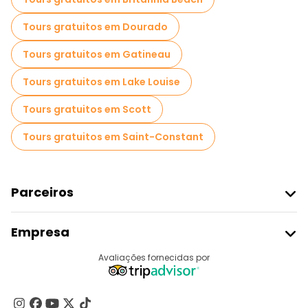
Tours gratuitos em Dourado
Tours gratuitos em Gatineau
Tours gratuitos em Lake Louise
Tours gratuitos em Scott
Tours gratuitos em Saint-Constant
Parceiros
Aderir Ao Freetour
Empresa
Registo Do Fornecedor
Destinos
Avaliações fornecidas por
Programa De Afiliados
Quem Somos
Contacte-Nos