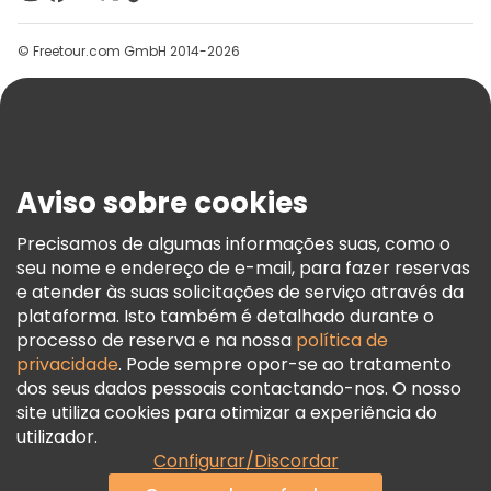
Grupos
© Freetour.com GmbH 2014-2026
Ajuda
Blog
Imprensa
Segurança E Privacidade
Aviso sobre cookies
Termos E Informações Legais
Política De Cookies
Precisamos de algumas informações suas, como o
seu nome e endereço de e-mail, para fazer reservas
Freetour Prémios
e atender às suas solicitações de serviço através da
Programa De Fidelidade
plataforma. Isto também é detalhado durante o
processo de reserva e na nossa
política de
privacidade
. Pode sempre opor-se ao tratamento
dos seus dados pessoais contactando-nos. O nosso
site utiliza cookies para otimizar a experiência do
utilizador.
Configurar/Discordar