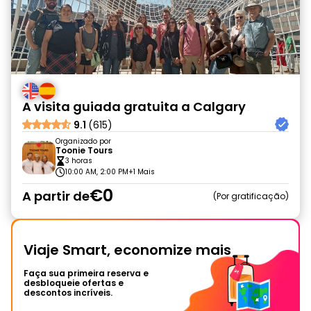
A visita guiada gratuita a Calgary
9.1
(615)
Organizado por
Toonie Tours
3 horas
10:00 AM, 2:00 PM
+1 Mais
€0
A partir de
Por gratificação
Viaje Smart, economize mais
Faça sua primeira reserva e
desbloqueie ofertas e
descontos incríveis.