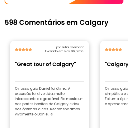
598 Comentários em Calgary
por Julia Seemann
Avaliado em Nov 06, 2025
"Great tour of Calgary"
"Calgary
O nosso guia Daniel foi ótimo. A
O nosso guia 
excursão foi divertida, muito
simpático e 
interessante e agradável. Ele mostrou-
Foi uma ópti
nos partes bonitas de Calgary e deu-
e aprendemo
nos óptimas dicas. Recomendamos
vivamente o Daniel. ☺️