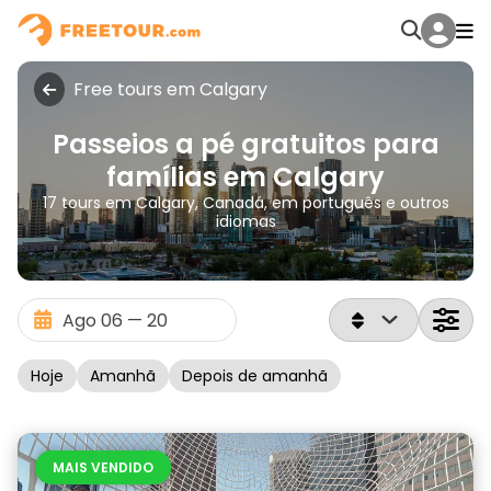
Free tours em Calgary
Passeios a pé gratuitos para
famílias em Calgary
17 tours em Calgary, Canadá, em português e outros
idiomas
Hoje
Amanhã
Depois de amanhã
MAIS VENDIDO