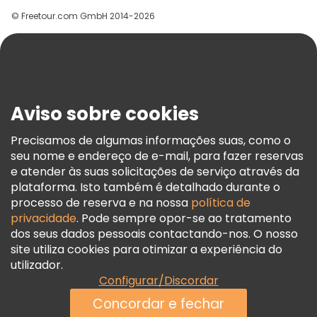
Grupos
© Freetour.com GmbH 2014-2026
Ajuda
Blog
Imprensa
Segurança E Privacidade
Aviso sobre cookies
Termos E Informações Legais
Política De Cookies
Precisamos de algumas informações suas, como o
seu nome e endereço de e-mail, para fazer reservas
Freetour Prémios
e atender às suas solicitações de serviço através da
Programa De Fidelidade
plataforma. Isto também é detalhado durante o
processo de reserva e na nossa
política de
privacidade
. Pode sempre opor-se ao tratamento
dos seus dados pessoais contactando-nos. O nosso
site utiliza cookies para otimizar a experiência do
utilizador.
Configurar/Discordar
Concordar e fechar