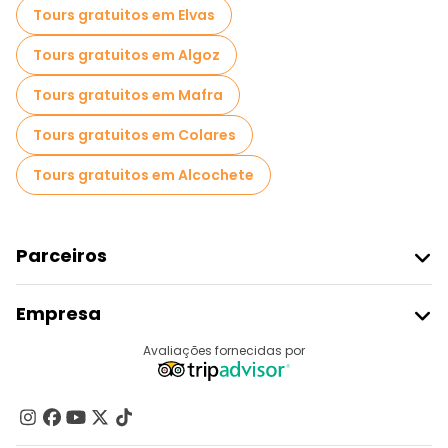
Tours gratuitos em Elvas
Tours gratuitos em Algoz
Tours gratuitos em Mafra
Tours gratuitos em Colares
Tours gratuitos em Alcochete
Parceiros
Aderir Ao Freetour
Empresa
Registo Do Fornecedor
Destinos
Avaliações fornecidas por
Programa De Afiliados
Quem Somos
Contacte-Nos