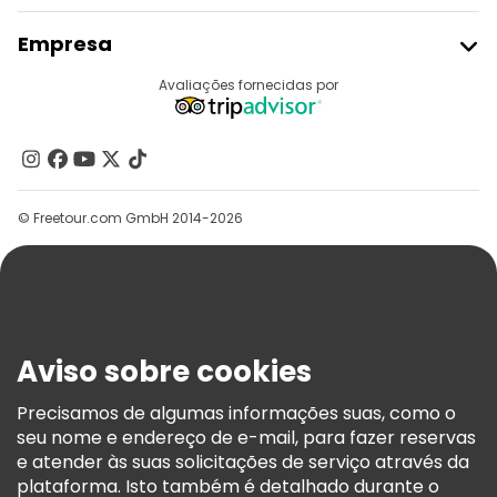
Aderir Ao Freetour
Empresa
Registo Do Fornecedor
Destinos
Avaliações fornecidas por
Programa De Afiliados
Quem Somos
Contacte-Nos
Grupos
© Freetour.com GmbH 2014-2026
Ajuda
Blog
Imprensa
Segurança E Privacidade
Aviso sobre cookies
Termos E Informações Legais
Política De Cookies
Precisamos de algumas informações suas, como o
seu nome e endereço de e-mail, para fazer reservas
Freetour Prémios
e atender às suas solicitações de serviço através da
Programa De Fidelidade
plataforma. Isto também é detalhado durante o