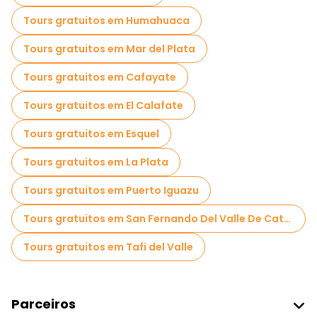
Passeios a pé noturnos gratuitos em Buenos Aires
Tours gratuitos em Humahuaca
Passeios de bicicleta em Buenos Aires
Tours gratuitos em Mar del Plata
Passeios gastronômicos em Buenos Aires
Tours gratuitos em Cafayate
Passeios gratuitos perto Plaza de Mayo
Tours gratuitos em El Calafate
Passeios gratuitos perto Casa Rosada
Tours gratuitos em Esquel
Passeios gratuitos perto Recoleta Cemetery
Tours gratuitos em La Plata
Tours gratuitos em Puerto Iguazu
Tours gratuitos em San Fernando Del Valle De Catamarca
Tours gratuitos em Tafi del Valle
Parceiros