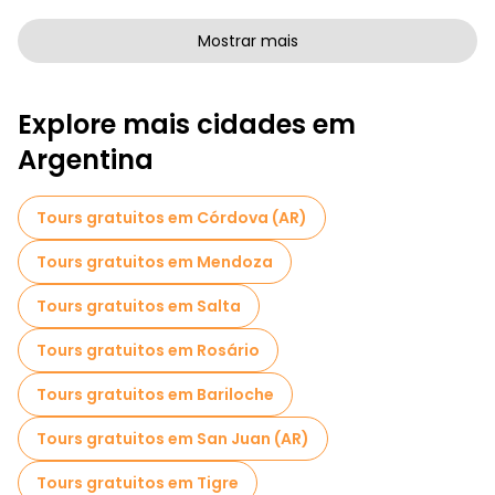
Passeios a pé gratuitos de arte em Buenos Aires
Mostrar mais
Passeios a pé gratuitos para famílias em Buenos Aires
Explore mais cidades em
Atividades esportivas em Buenos Aires
Argentina
Passeios autoguiados em Buenos Aires
Passeios fotográficos em Buenos Aires
Tours gratuitos em Córdova (AR)
Visitas guiadas gratuitas a locais assustadores e lendários em Buenos Aires
Tours gratuitos em Mendoza
Museus em Buenos Aires
Tours gratuitos em Salta
Visita guiada gratuita à cidade velha Buenos Aires
Tours gratuitos em Rosário
Visitas para pequenos grupos em Buenos Aires
Tours gratuitos em Bariloche
Visitas ao mercado em Buenos Aires
Tours gratuitos em San Juan (AR)
Visitas de degustação locais em Buenos Aires
Tours gratuitos em Tigre