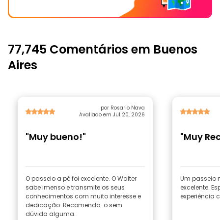
77,745 Comentários em Buenos
Aires
por Rosario Nava
Avaliado em Jul 20, 2026
"Muy bueno!"
"Muy Re
O passeio a pé foi excelente. O Walter
Um passeio 
sabe imenso e transmite os seus
excelente. Es
conhecimentos com muito interesse e
experiência c
dedicação. Recomendo-o sem
dúvida alguma.