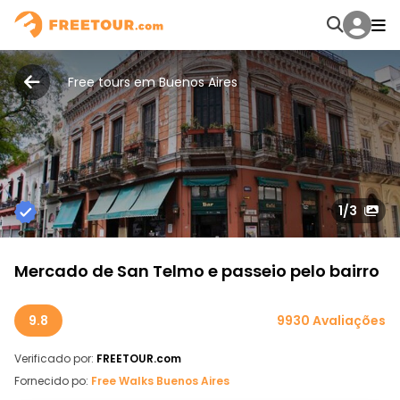
Free tours em Buenos Aires
1
/3
Mercado de San Telmo e passeio pelo bairro
9.8
9930 Avaliações
Verificado por:
FREETOUR.com
Fornecido po:
Free Walks Buenos Aires