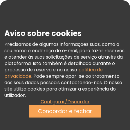
Blog
Imprensa
Segurança E Privacidade
Aviso sobre cookies
Termos E Informações Legais
Política De Cookies
Precisamos de algumas informações suas, como o
seu nome e endereço de e-mail, para fazer reservas
Freetour Prémios
e atender às suas solicitações de serviço através da
Programa De Fidelidade
plataforma. Isto também é detalhado durante o
processo de reserva e na nossa
política de
privacidade
. Pode sempre opor-se ao tratamento
dos seus dados pessoais contactando-nos. O nosso
site utiliza cookies para otimizar a experiência do
utilizador.
Configurar/Discordar
Concordar e fechar