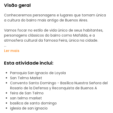
Visão geral
Conheceremos personagens e lugares que tornam única
a cultura do bairro mais antigo de Buenos Aires.
Vamos focar no estilo de vida único de seus habitantes,
personagens clássicos do bairro como Mafalda, e a
atmosfera cultural da famosa Feira, única na cidade.
O passeio é aos domingos às 11 horas, encontramo-nos na
Ler mais
Igreja de Santo Ignacio. Procurem os guias laranja.
Esta atividade inclui:
Parroquia San Ignacio de Loyola
San Telmo Market
Convento Santo Domingo - Basílica Nuestra Señora del
Rosario de la Defensa y Reconquista de Buenos A
feira de San Telmo
san telmo market
basilica de santo domingo
iglesia de san ignacio