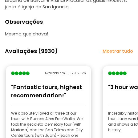
Esquina de Bolivar e Alsina! Procurar os guias NARANJA
junto à igreja de San Ignacio.
Observações
Mesmo que chova!
Avaliações (9930)
Mostrar tudo
Avaliado em Jul 29, 2026
"Fantastic tours, highest
"3 hour wa
recommendation!"
We absolutely loved all three of our
Incredibly histo
tours with Buenos Aires Free Walks. We
tour. Juan was 
took the Recoleta Cemetary tour (with
and shows a lot
Mariana) and the San Telmo and City
history.
Center tours (with Juan) - each one