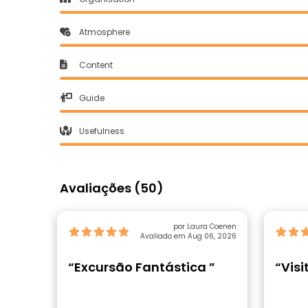
Atmosphere
Content
Guide
Usefulness
Avaliações (50)
por Laura Coenen
Avaliado em Aug 06, 2026
“Excursão Fantástica ”
“Visi