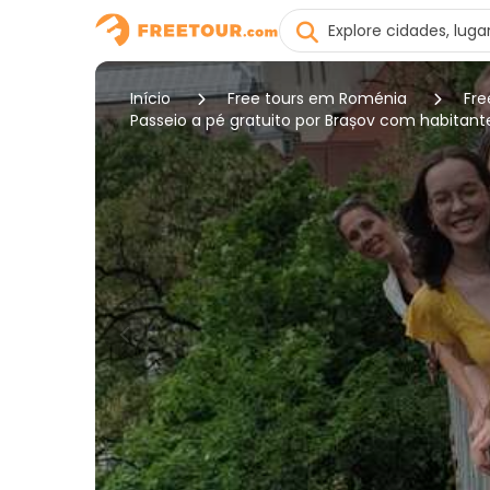
Início
Free tours em Roménia
Fre
Passeio a pé gratuito por Brașov com habitant