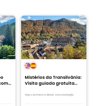
po
Mistérios da Transilvânia:
 com
Visita guiada gratuita
pelo centro histórico de
Braşov
Seja o primeiro a deixar uma avaliação