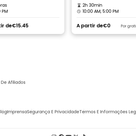
ras
2h 30min
0 PM
10:00 AM, 5:00 PM
ir de
€15.45
A partir de
€0
Por grat
De Afiliados
Blog
Imprensa
Segurança E Privacidade
Termos E Informações Leg