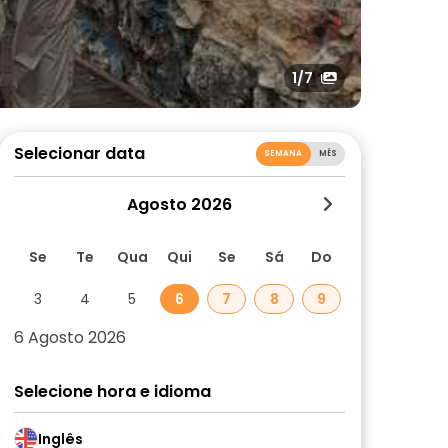
1
/7
Selecionar data
SEMANA
MÊS
Agosto 2026
Se
Te
Qua
Qui
Se
Sá
Do
3
4
5
6
7
8
9
6 Agosto 2026
Selecione hora e idioma
Inglês