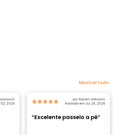
Mostrar tudo
Lazarovich
por Kaaren Hofmann
 02, 2026
Avaliado em Jul 28, 2026
“Excelente passeio a pé”
“Exc
o An