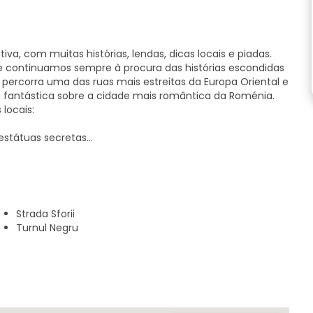
iva, com muitas histórias, lendas, dicas locais e piadas.
e continuamos sempre à procura das histórias escondidas
, percorra uma das ruas mais estreitas da Europa Oriental e
a fantástica sobre a cidade mais romântica da Roménia.
locais:
 estátuas secretas
s da cidade, com as suas casas coloridas.
luindo algumas histórias de amor
Strada Sforii
tura diferente.
Turnul Negru
-te para te divertires!