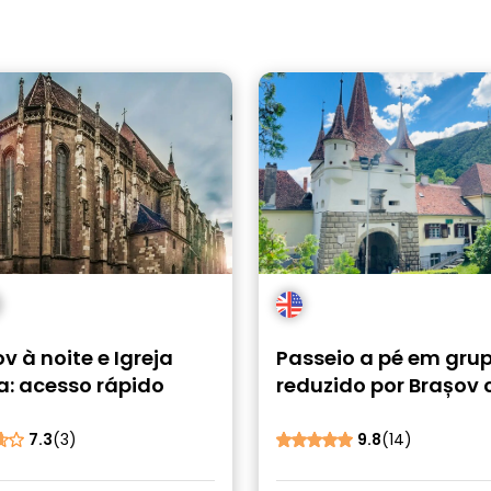
v à noite e Igreja
Passeio a pé em gru
a: acesso rápido
reduzido por Brașov
histórias locais
7.3
(3)
9.8
(14)