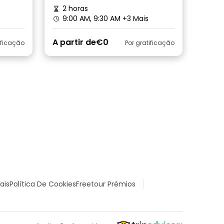
2 horas
9:00 AM, 9:30 AM
+3 Mais
A partir de
€0
ificação
Por gratificação
ais
Política De Cookies
Freetour Prémios