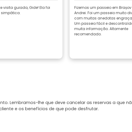
e visita guiada, Gide! Ela foi
Fizemos um passeio em Brașov
simpática.
Andrei. Foi um passeio muito div
com muitas anedotas engraça
Um passeio fácil e descontraíd
muita informação. Altamente
recomendado.
mento. Lembramos-lhe que deve cancelar as reservas a que n
liente e os benefícios de que pode desfrutar.