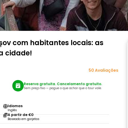
așov com habitantes locais: as
a cidade!
50 Avaliações
Reserva gratuita. Cancelamento gratuito.
Sem preço fixo — pague o que achar que o tour vale.
Idiomas
Inglês
A partir de €0
Baseado em gorjetas