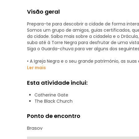
Visão geral
Prepara-te para descobrir a cidade de forma interat
Somos um grupo de amigos, guias certificados, qu
da cidade. Saiba mais sobre a cidadela e o Drácula
suba até à Torre Negra para desfrutar de uma vist
Siga o Guarda-chuva para ver alguns dos seguintes 
• A Igreja Negra e o seu grande património, as suas
• A Praça do Conselho é um olhar para os primórdio
Ler mais
• A Rua da Corda e os mistérios que a rodeiam, inc
• O beco romântico de Brasov e as catacumbas
Esta atividade inclui:
• As Muralhas da Cidadela e o sistema de defesa.
• O Bairro Romeno
Catherine Gate
• O Portão de Ecaterina é a passagem para uma cul
The Black Church
Os nossos passeios são interativos, por isso prepara
Ponto de encontro
Vemo-nos na Praça do Conselho.
Procura o guarda-chuva amarelo!
Brasov