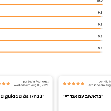
10.0
9.9
9.9
9.9
9.9
por Lucía Rodriguez
por Hila 
Avaliado em Aug 03, 2026
Avaliado em Aug
ta guiada às 17h30”
“בראשוב עם אנדריי”