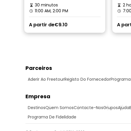
30 minutos
2 ho
11:00 AM, 2:00 PM
7:0
A partir de
€9.10
A part
Parceiros
Aderir Ao Freetour
Registo Do Fornecedor
Programa 
Empresa
Destinos
Quem Somos
Contacte-Nos
Grupos
Ajuda
Programa De Fidelidade