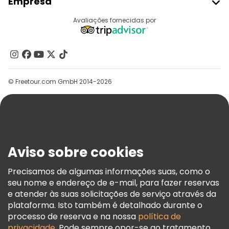
Empresa
Registo Do Fornecedor
Destinos
Avaliações fornecidas por
Programa De Afiliados
Quem Somos
Contacte-Nos
Grupos
© Freetour.com GmbH 2014-2026
Ajuda
Blog
Imprensa
Segurança E Privacidade
Aviso sobre cookies
Termos E Informações Legais
Política De Cookies
Precisamos de algumas informações suas, como o
seu nome e endereço de e-mail, para fazer reservas
Freetour Prémios
e atender às suas solicitações de serviço através da
Programa De Fidelidade
plataforma. Isto também é detalhado durante o
processo de reserva e na nossa
política de
privacidade
. Pode sempre opor-se ao tratamento