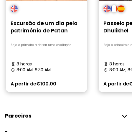
Excursão de um dia pelo
Passeio p
património de Patan
Dhulikhel
Seja o primeiro a deixar uma avaliação
Seja o primeiro a
8 horas
8 horas
8:00 AM, 8:30 AM
8:00 AM, 8
A partir de
€100.00
A partir de
€
Parceiros
Aderir Ao Freetour