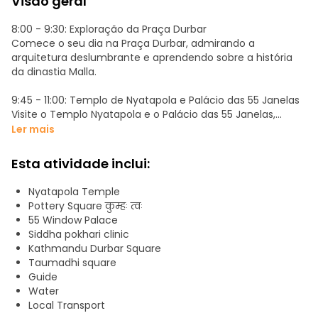
Visão geral
8:00 - 9:30: Exploração da Praça Durbar
Comece o seu dia na Praça Durbar, admirando a
arquitetura deslumbrante e aprendendo sobre a história
da dinastia Malla.
9:45 - 11:00: Templo de Nyatapola e Palácio das 55 Janelas
Visite o Templo Nyatapola e o Palácio das 55 Janelas,
maravilhando-se com a grandiosidade do templo e o
Ler mais
intrincado trabalho em madeira do palácio.
Esta atividade inclui:
11:15 - 12:30: Praça da Olaria
Explore a Praça da Olaria, observe os oleiros a trabalhar e
Nyatapola Temple
experimente fazer cerâmica tradicional.
Pottery Square कुम्हः त्वः
55 Window Palace
12:45 - 13:30 HORAS: Almoço
Siddha pokhari clinic
Desfrute de um almoço tradicional Newari num
Kathmandu Durbar Square
restaurante local, saboreando os sabores únicos de
Taumadhi square
Bhaktapur.
Guide
Water
13:45H - 14:30H: Praça Taumadhi
Local Transport
Dirija-se à Praça Taumadhi para admirar o icónico Templo