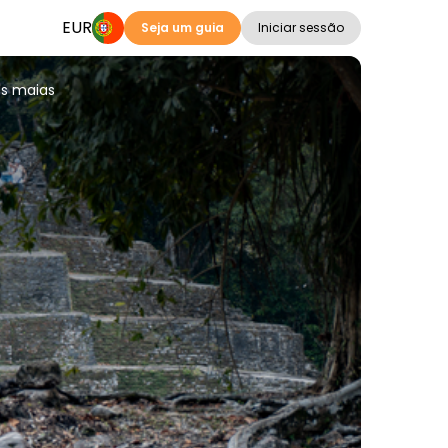
EUR
Seja um guia
Iniciar sessão
es maias