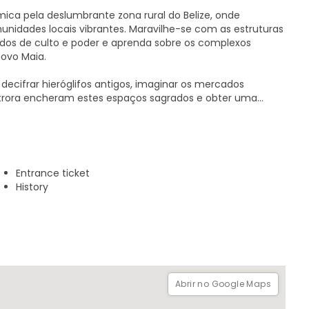
a pela deslumbrante zona rural do Belize, onde
unidades locais vibrantes. Maravilhe-se com as estruturas
dos de culto e poder e aprenda sobre os complexos
ovo Maia.
 decifrar hieróglifos antigos, imaginar os mercados
trora encheram estes espaços sagrados e obter uma
sociais e religiosas dos Maias. O seu guia dará vida à
do um quadro vívido da civilização Maia no seu auge.
mbém a oportunidade de mergulhar na beleza natural da
ótica enquanto passeia pelas ruínas antigas. A
Entrance ticket
rais faz desta excursão ao templo maia uma experiência
History
Abrir no Google Maps