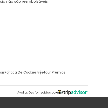
cia não são reembolsáveis.
ais
Política De Cookies
Freetour Prémios
Avaliações fornecidas por