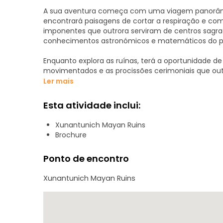
A sua aventura começa com uma viagem panorâmic
encontrará paisagens de cortar a respiração e com
imponentes que outrora serviram de centros sagra
conhecimentos astronómicos e matemáticos do p
Enquanto explora as ruínas, terá a oportunidade de
movimentados e as procissões cerimoniais que ou
compreensão mais profunda das intrincadas crenças 
Ler mais
história com histórias fascinantes e ideias, pintan
Esta atividade inclui:
Para além da impressionante arquitetura, terá ta
selva circundante. Fique atento à vida selvagem ex
Xunantunich Mayan Ruins
combinação de história, cultura e maravilhas natu
Brochure
inesquecível para viajantes de todas as idades.
Ponto de encontro
Xunantunich Mayan Ruins