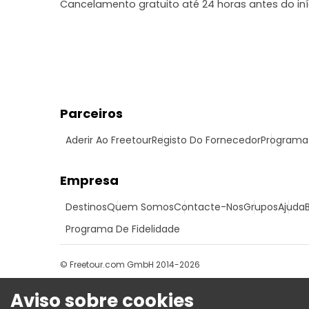
Cancelamento gratuito até 24 horas antes do in
Parceiros
Aderir Ao Freetour
Registo Do Fornecedor
Programa 
Empresa
Destinos
Quem Somos
Contacte-Nos
Grupos
Ajuda
Programa De Fidelidade
© Freetour.com GmbH 2014-2026
Aviso sobre cookies