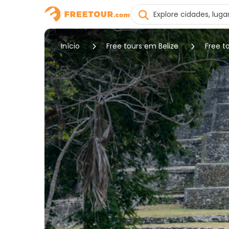
Início
Free tours em Belize
Free t