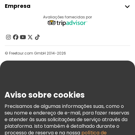
Aderir Ao Freetour
Empresa
Registo Do Fornecedor
Destinos
Avaliações fornecidas por
Programa De Afiliados
Quem Somos
Contacte-Nos
Grupos
© Freetour.com GmbH 2014-2026
Ajuda
Blog
Imprensa
Segurança E Privacidade
Aviso sobre cookies
Termos E Informações Legais
Política De Cookies
Precisamos de algumas informações suas, como o
seu nome e endereço de e-mail, para fazer reservas
Freetour Prémios
e atender às suas solicitações de serviço através da
Programa De Fidelidade
plataforma. Isto também é detalhado durante o
processo de reserva e na nossa
política de