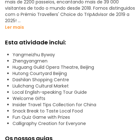
mais de 2200 passeios, encantando mais de 39 000
visitantes de todo o mundo desde 2018. Fomos distinguidos
com o Prémio Travellers' Choice do TripAdvisor de 2019 a
2025!
Ler mais
Mergulhe no passado glorioso — e complexo — da capital
imperial da China. Em 3 horas, explore o centro histórico de
Esta atividade inclui:
Pequim caminhando com os nossos contadores de
histórias locais pelo coração da cidade antiga: desde as
Yangmeizhu Byway
tranquilas ruelas hutong até às animadas ruas comerciais
Zhengyangmen
com marcas tradicionais. Visite casas tradicionais com
Huguang Guild Opera Theatre, Beijing
pátio, ouça anedotas fascinantes e prove joias escondidas
Hutong Courtyard Beijing
da comida de rua, conhecidas apenas pelos locais!
Dashilan Shopping Centre
Liulichang Cultural Market
Além disso, desfrute de uma paragem surpresa: crie a sua
Local English-speaking Tour Guide
própria obra de arte em caligrafia chinesa e leve-a para
Welcome Gifts
casa como uma linda lembrança. Garantimos que sairá de
Insider Travel Tips Collection for China
Pequim com memórias inesquecíveis, tanto nas mãos
Snack Break to Taste Local Food
como no coração!
Fun Quiz Game with Prizes
Calligraphy Creation for Everyone
DESTAQUES DO PASSEIO
· Rua das Antiguidades de Liulichang
Os nossos guias
· Estúdio de Arte com Pátio (Workshop gratuito de