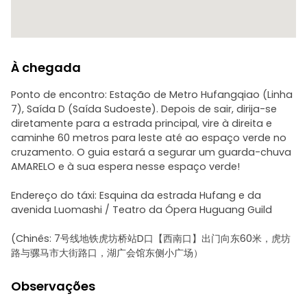
À chegada
Ponto de encontro: Estação de Metro Hufangqiao (Linha
7), Saída D (Saída Sudoeste). Depois de sair, dirija-se
diretamente para a estrada principal, vire à direita e
caminhe 60 metros para leste até ao espaço verde no
cruzamento. O guia estará a segurar um guarda-chuva
AMARELO e à sua espera nesse espaço verde!
Endereço do táxi: Esquina da estrada Hufang e da
avenida Luomashi / Teatro da Ópera Huguang Guild
(Chinês: 7号线地铁虎坊桥站D口【西南口】出门向东60米，虎坊
路与骡马市大街路口，湖广会馆东侧小广场）
Observações