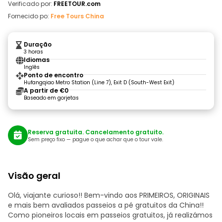
Verificado por:
FREETOUR.com
Fornecido po:
Free Tours China
Duração
3 horas
Idiomas
Inglês
Ponto de encontro
Hufangqiao Metro Station (Line 7), Exit D (South-West Exit)
A partir de €0
Baseado em gorjetas
Reserva gratuita. Cancelamento gratuito.
Sem preço fixo — pague o que achar que o tour vale.
Visão geral
Olá, viajante curioso!! Bem-vindo aos PRIMEIROS, ORIGINAIS
e mais bem avaliados passeios a pé gratuitos da China!!
Como pioneiros locais em passeios gratuitos, já realizámos