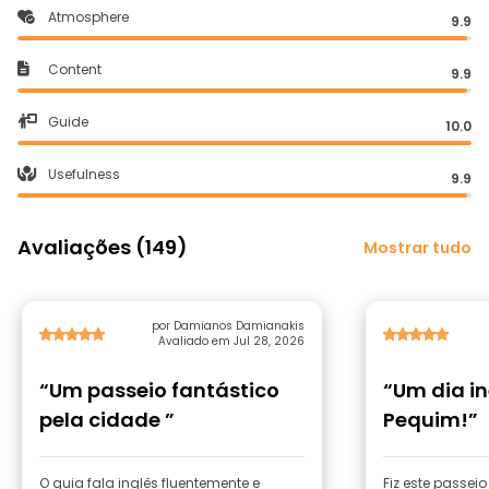
Atmosphere
9.9
Content
9.9
Guide
10.0
Usefulness
9.9
Avaliações (149)
Mostrar tudo
por Damianos Damianakis
Avaliado em Jul 28, 2026
“Um passeio fantástico
“Um dia i
pela cidade ”
Pequim!”
O guia fala inglês fluentemente e
Fiz este passei