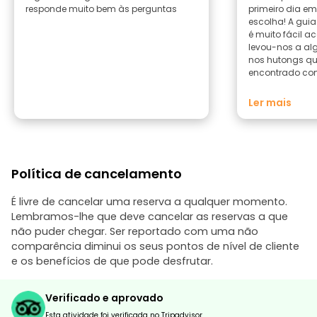
responde muito bem às perguntas
primeiro dia em
escolha! A guia
é muito fácil 
levou-nos a alg
nos hutongs qu
encontrado com
alto surpreenden
caligrafia — pu
Ler mais
demonstraçõe
escrever os nos
chineses e lev
lembranças. T
da paragem pa
Política de cancelamento
guia nos ajudou
panquecas loca
de recomendaç
É livre de cancelar uma reserva a qualquer momento.
estiveres a vis
Lembramos-lhe que deve cancelar as reservas a que
perder este pass
não puder chegar. Ser reportado com uma não
comparência diminui os seus pontos de nível de cliente
e os benefícios de que pode desfrutar.
Verificado e aprovado
Esta atividade foi verificada no Tripadvisor