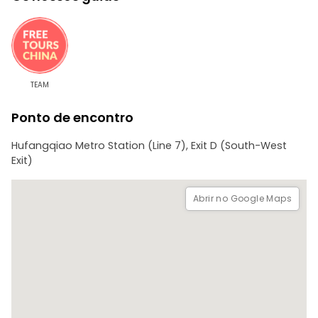
caligrafia para todos!)
· Yangmeizhu Hutong
· Pausa para lanche num mercado local
· Rua Comercial de Dashilar
· Passeio Pedonal de Qianmen
· Torre da Flecha do Portão Zhengyang
TEAM
· Praça Tiananmen (vista do exterior)
Ponto de encontro
E muito mais!
Hufangqiao Metro Station (Line 7), Exit D (South-West
Exit)
Abrir no Google Maps