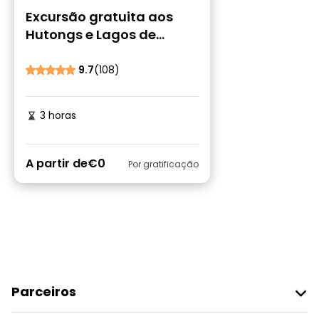
Excursão gratuita aos
Hutongs e Lagos de
Pequim - O primeiro e
original da China
9.7
(108)
3 horas
A partir de
€0
Por gratificação
Parceiros