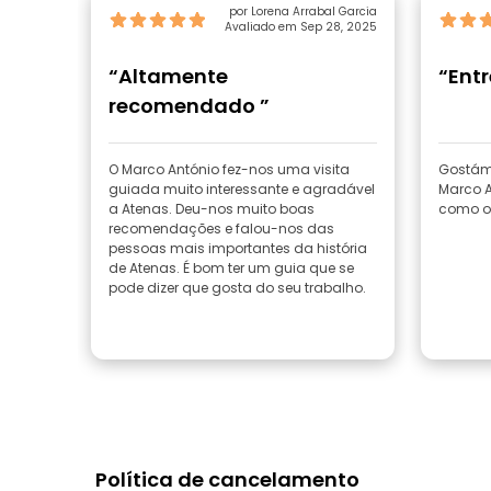
por Lorena Arrabal Garcia
Avaliado em Sep 28, 2025
“Altamente
“Ent
recomendado ”
O Marco António fez-nos uma visita
Gostámo
guiada muito interessante e agradável
Marco A
a Atenas. Deu-nos muito boas
como o 
recomendações e falou-nos das
pessoas mais importantes da história
de Atenas. É bom ter um guia que se
pode dizer que gosta do seu trabalho.
Política de cancelamento