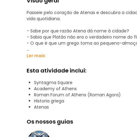
Visão geral
Passeie pelo coração de Atenas e descubra a cidad
vida quotidiana.
- Sabe por que razão Atena dá nome à cidade?
- Sabia que Platão não era o verdadeiro nome do fi
- O que é que um grego toma ao pequeno-almoço
Ler mais
Neste passeio, percorreremos o centro histórico d
tradições, curiosidades linguísticas, gastronomia l
Esta atividade inclui:
o passeio.
Syntagma Square
Academy of Athens
- A Trilogia Neoclássica: O esplendor de uma nova 
Roman Forum of Athens (Roman Agora)
Historia griega
- A casa de Schliemann: Será que uma maçã pode 
Atenas
arqueólogo.
Os nossos guias
-Troca da guarda e Parlamento: À descoberta dos
desconhecido.