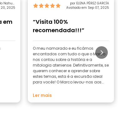
do Nahuel
por ELENA PÉREZ GARCÍA
 20, 2025
 Cocilova
Avaliado em Sep 07, 2025
a em
“Visita 100%
“Esp
recomendada!!!”
s
O meu namorado e eu ficámos
Um pas
encantados com tudo o que o Marco
muito!
nos contou sobre a história e a
mitologia ateniense. Definitivamente, se
querem conhecer e aprender sobre
estes temas, esta é a excursão ideal
para vocês! O Marco levou-nos aos
locais mais importantes, relevantes e
emblemáticos da cidade. Também
Ler mais
nos deu muitas dicas sobre outros
sítios a visitar, eat.... Passámos uma
noite espetacular numa companhia
tão agradável, muito obrigado!