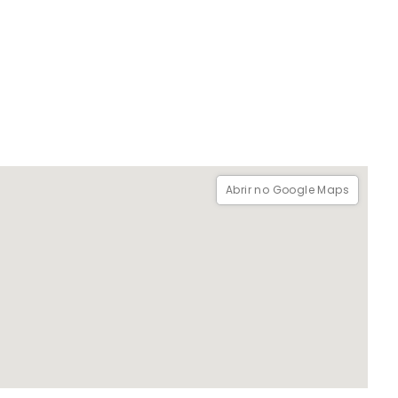
 de Atenas? Uma descida ao reino de Hades.
l
Abrir no Google Maps