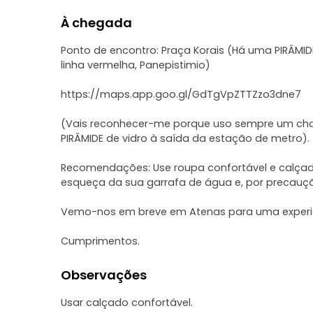
À chegada
Ponto de encontro: Praça Korais (Há uma PIRÂMID
linha vermelha, Panepistimio)
https://maps.app.goo.gl/GdTgVpZTTZzo3dne7
(Vais reconhecer-me porque uso sempre um ch
PIRÂMIDE de vidro à saída da estação de metro).
Recomendações: Use roupa confortável e calça
esqueça da sua garrafa de água e, por precauçã
Vemo-nos em breve em Atenas para uma experiên
Cumprimentos.
Observações
Usar calçado confortável.