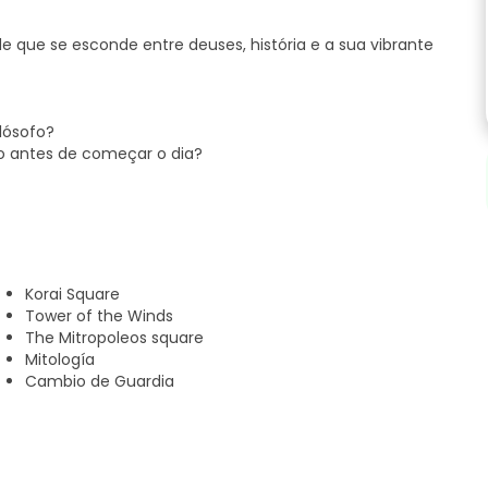
e que se esconde entre deuses, história e a sua vibrante
lósofo?
 antes de começar o dia?
e Atenas de uma forma diferente: combinando mitologia,
ocal e sugestões para continuar a desfrutar da cidade após
Korai Square
Tower of the Winds
nação.
The Mitropoleos square
Mitología
provocar uma guerra? Tróia, Helena e os sonhos de um
Cambio de Guardia
 evzones. O ritual que presta homenagem ao soldado