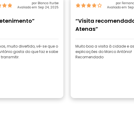
por Blanca Iturbe
por Fernan
Avaliado em Sep 24, 2025
Avaliado em Sep
Martín
retenimento”
“Visita recomendad
Atenas”
s, muito divertido, vê-se que o
Muito boa a visita à cidade e a
ntónio gosta do que faz e sabe
explicações do Marco António!
transmitir.
Recomendado