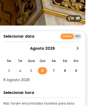
1
/16
Selecionar data
SEMANA
MÊS
Agosto 2026
Se
Te
Qua
Qui
Se
Sá
Do
3
4
5
6
7
8
9
6 Agosto 2026
Selecionar hora
Não foram encontrados horários para esta