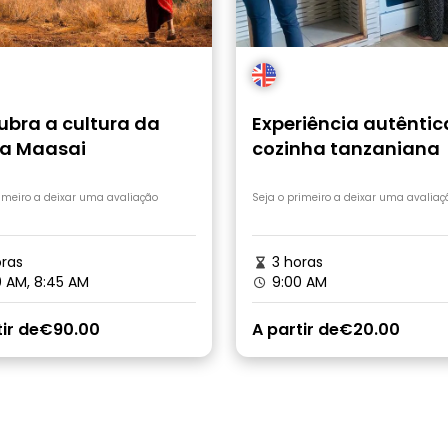
ubra a cultura da
Experiência autêntic
ia Maasai
cozinha tanzaniana
rimeiro a deixar uma avaliação
Seja o primeiro a deixar uma avaliaç
ras
3 horas
 AM, 8:45 AM
9:00 AM
ir de
€90.00
A partir de
€20.00