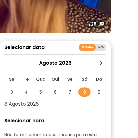
1
/28
Selecionar data
SEMANA
MÊS
Agosto 2026
Se
Te
Qua
Qui
Se
Sá
Do
3
4
5
6
7
8
9
8 Agosto 2026
Selecionar hora
Não foram encontrados horários para esta