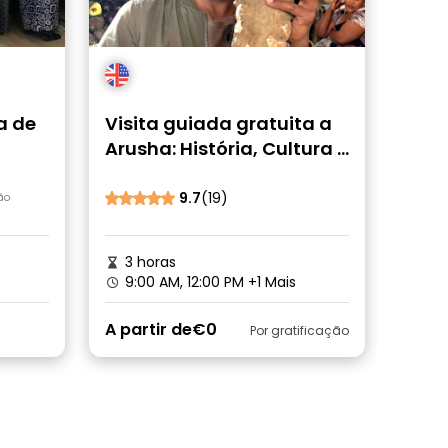
a de
Visita guiada gratuita a
Arusha: História, Cultura e
Estilo de Vida
9.7
(19)
ão
3 horas
9:00 AM, 12:00 PM
+1 Mais
A partir de
€0
Por gratificação