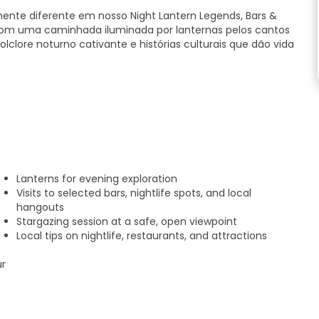
nte diferente em nosso Night Lantern Legends, Bars &
 com uma caminhada iluminada por lanternas pelos cantos
olclore noturno cativante e histórias culturais que dão vida
s e locais noturnos vibrantes enquanto descobre as lendas
escurecer.
ica da cidade. Visitaremos bares e discotecas locais
ebidas locais e a atmosfera social amigável que torna
Lanterns for evening exploration
Visits to selected bars, nightlife spots, and local
hangouts
nos para uma área aberta tranquila para uma sessão de
Stargazing session at a safe, open viewpoint
a silhueta do Monte Meru, aprenderá as histórias por
Local tips on nightlife, restaurants, and attractions
 sereno contraste entre a agitada cidade e o vasto céu
ur
curam uma mistura de emoção, história e beleza natural.
ida por especialistas, que não encontrará em nenhum