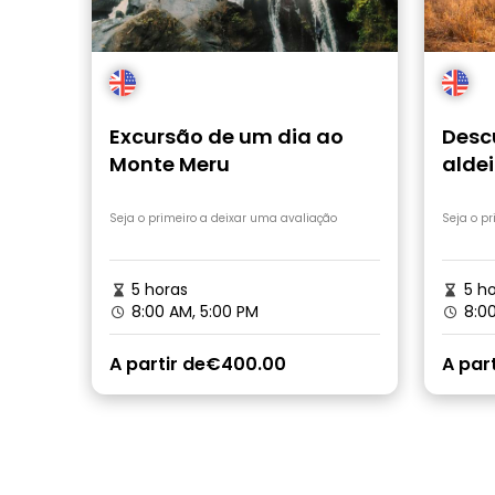
Excursão de um dia ao
Desc
Monte Meru
alde
Seja o primeiro a deixar uma avaliação
Seja o p
5 horas
5 ho
8:00 AM, 5:00 PM
8:00
A partir de
€400.00
A part