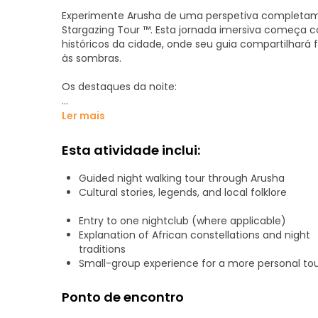
Experimente Arusha de uma perspetiva completame
Stargazing Tour ™. Esta jornada imersiva começa
históricos da cidade, onde seu guia compartilhará f
às sombras.
Os destaques da noite:
- Folclore cultural: Passeie por caminhos tranquilo
Ler mais
que definem a personalidade de Arusha depois de 
Esta atividade inclui:
- Pulsação social: Mergulhe na vida nocturna enérg
populares, que oferecem uma mistura de música, b
Guided night walking tour through Arusha
Arusha tão acolhedora.
Cultural stories, legends, and local folklore
- Final celestial: Para terminar a noite, retiramo-
Entry to one nightclub (where applicable)
observação de estrelas de cortar a respiração. Sob 
Explanation of African constellations and night
detrás das constelações africanas e desfrutará do
traditions
africano.
Small-group experience for a more personal to
Esta excursão é perfeita para os viajantes que pro
Ponto de encontro
Junte-se a nós para uma aventura segura, conduz
guia.