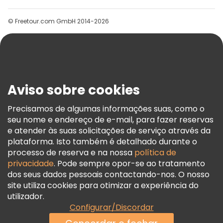
Grupos
© Freetour.com GmbH 2014-2026
Ajuda
Blog
Imprensa
Segurança E Privacidade
Aviso sobre cookies
Termos E Informações Legais
Política De Cookies
Precisamos de algumas informações suas, como o
seu nome e endereço de e-mail, para fazer reservas
Freetour Prémios
e atender às suas solicitações de serviço através da
Programa De Fidelidade
plataforma. Isto também é detalhado durante o
processo de reserva e na nossa
política de
privacidade
. Pode sempre opor-se ao tratamento
dos seus dados pessoais contactando-nos. O nosso
site utiliza cookies para otimizar a experiência do
utilizador.
Configurar/Discordar