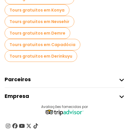
Tours gratuitos em Konya
Tours gratuitos em Nevsehir
Tours gratuitos em Demre
Tours gratuitos em Capadócia
Tours gratuitos em Derinkuyu
Parceiros
Aderir Ao Freetour
Empresa
Registo Do Fornecedor
Destinos
Avaliações fornecidas por
Programa De Afiliados
Quem Somos
Contacte-Nos