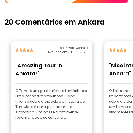
20 Comentários em Ankara
por Álvaro Cornejo
Avaliado em Jul 20, 2026
"Amazing Tour in
"Nice in
Ankara!"
Ankara"
O Taha é um guia turístico fantástico e
O Taha most
uma pessoa maravilhosa. Sabe
importantes
imenso sobre a cidade e a história da
sobre a vida 
Turquia, e é uma pessoa muito
um tempo b
simpática. Um passeio altamente
vivamente fa
recomendado se estiver a...