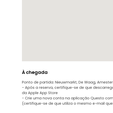
QUANDO PODES JOGAR?
Esta aventura romântica ao ar livre pode ser desfru
começar a explorar!
O QUE É QUE NÃO ESTÁ INCLUÍDO?
A experiência não inclui guias turísticos, actores 
proporcionada através da aplicação Questo.
À chegada
Ponto de partida: Nieuwmarkt, De Waag, Ameste
- Após a reserva, certifique-se de que descarre
da Apple App Store
- Crie uma nova conta na aplicação Questo com 
(certifique-se de que utiliza o mesmo e-mail que