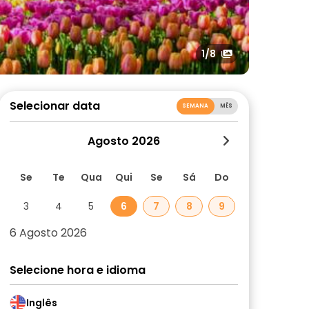
1
/8
Selecionar data
SEMANA
MÊS
Agosto 2026
Se
Te
Qua
Qui
Se
Sá
Do
3
4
5
6
7
8
9
6 Agosto 2026
Selecione hora e idioma
Inglês