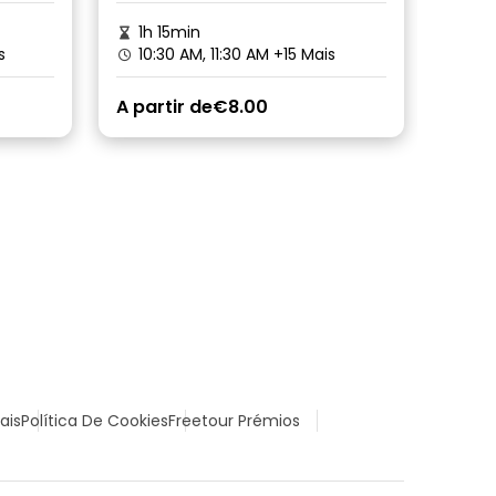
1h 15min
2h 
s
10:30 AM, 11:30 AM
+15 Mais
10:
A partir de
€8.00
A par
ais
Política De Cookies
Freetour Prémios