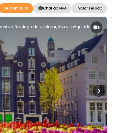
Seja um guia
Chat ao vivo
Iniciar sessão
esterdão: Jogo de exploração auto-guiada