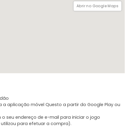
Abrir no Google Maps
tada a qualquer hora do dia. Basta reservar um bilhete e
ao vivo ou decorações, uma vez que toda a diversão é
rdão
ga a aplicação móvel Questo a partir do Google Play ou
o seu endereço de e-mail para iniciar o jogo
 utilizou para efetuar a compra).