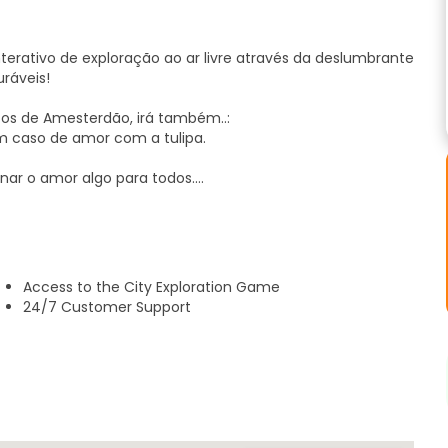
terativo de exploração ao ar livre através da deslumbrante
ráveis!
cos de Amesterdão, irá também..:
 caso de amor com a tulipa.
rnar o amor algo para todos.
do pela história de amor? Prometemos que o vai fazer
Access to the City Exploration Game
24/7 Customer Support
mânticas;