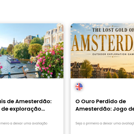
is de Amesterdão:
O Ouro Perdido de
 de exploração
Amesterdão: Jogo d
guiado
Exploração Autogui
rimeiro a deixar uma avaliação
Seja o primeiro a deixar uma avaliaç