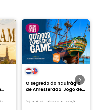
O segredo do naufrágio
Som
e
de Amesterdão: Jogo de
Jogo
ado
exploração autoguiado
auto
pé
ão
Seja o primeiro a deixar uma avaliação
Seja o 