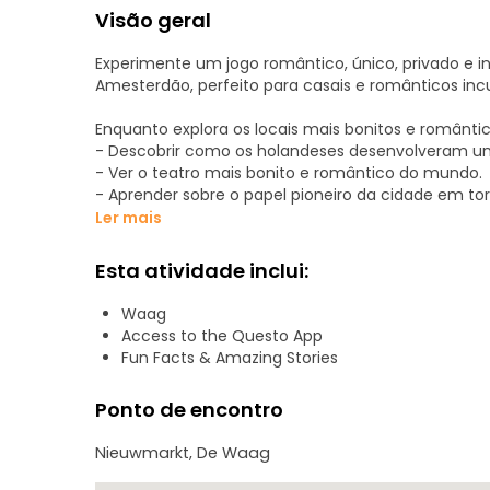
Visão geral
Experimente um jogo romântico, único, privado e in
Amesterdão, perfeito para casais e românticos incu
Enquanto explora os locais mais bonitos e românti
- Descobrir como os holandeses desenvolveram um
- Ver o teatro mais bonito e romântico do mundo.
- Aprender sobre o papel pioneiro da cidade em to
- Abraçar-se nas pontes do amor de Amesterdão.
Ler mais
Está pronto para embarcar neste passeio apaixona
Esta atividade inclui:
beijar e contar. <3
Waag
CARACTERÍSTICAS:
Access to the Questo App
- Disponível 24/7.
Fun Facts & Amazing Stories
- Pausa e retoma a qualquer altura.
- Privado.
Ponto de encontro
- Um monte de lugares fofos e Instagramáveis;
- Uma tonelada de factos divertidos e histórias ro
Nieuwmarkt, De Waag
- Este jogo também inclui histórias em áudio.