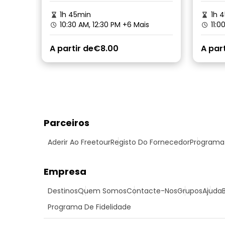
1h 45min
1h 
10:30 AM, 12:30 PM
+6 Mais
11:0
A partir de
€8.00
A part
Parceiros
Aderir Ao Freetour
Registo Do Fornecedor
Programa 
Empresa
Destinos
Quem Somos
Contacte-Nos
Grupos
Ajuda
Programa De Fidelidade