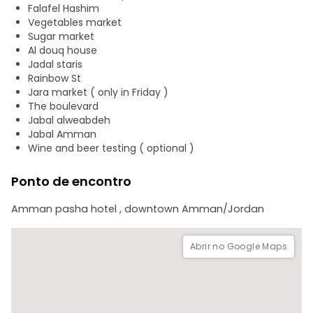
mesquita de cúpula azul pode albergar até 7000 fiéis no
Falafel Hashim
seu interior.
Vegetables market
Sugar market
a seguir, a visita ao Museu Arqueológico e ao Darat al
Al douq house
Fnoun, que tem por objectivo proporcionar uma
Jadal staris
plataforma para as artes visuais do mundo árabe.
Rainbow St
Jara market ( only in Friday )
Veja e experimente as diferenças entre o oeste e o leste e
The boulevard
o centro de Amã.
Jabal alweabdeh
Jabal Amman
Wine and beer testing ( optional )
Ponto de encontro
Amman pasha hotel , downtown Amman/Jordan
Abrir no Google Maps