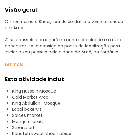
Visão geral
O meu nome é Shadi, sou da Jordânia e vivi e fui criado
em Amã.
O seu passeio começará no centro da cidade e o guia
encontrar-se-á consigo no ponto de localização para
iniciar o seu passeio pela cidade de Amã, na Jordânia.
Comece o seu passeio pela cidade de Amã caminhando
Ler mais
por todo o centro da cidade e pare em todos os
mercados, experimente a comida local, bebidas locais,
Esta atividade inclui:
sobremesas por quase 2 horas, depois caminhe até a
Rainbow St.
King Hussein Mosque
E volte para o centro da cidade pela parte de trás,
Gold Market Area
apreciando as artes das ruas e as antigas escadas da
King Abdullah I Mosque
cidade!
Local bakery's
Spices market
Apanhe o carro no centro da cidade e vá até à mesquita
Mango market
do rei Abdullah, que foi concluída em 1989 como um
Streets art
memorial do falecido rei Hussein ao seu avô. A maior
Kunafeh sweet shop habiba