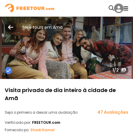
Free tours em Amã
1
/2
Visita privada de dia inteiro à cidade de
Amã
47 Avaliações
Seja o primeiro a deixar uma avaliação
Verificado por:
FREETOUR.com
Fornecido po:
Shadi Kamal