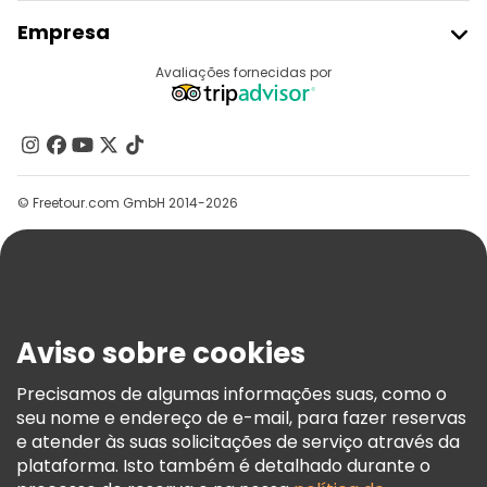
Aderir Ao Freetour
Empresa
Registo Do Fornecedor
Destinos
Avaliações fornecidas por
Programa De Afiliados
Quem Somos
Contacte-Nos
Grupos
© Freetour.com GmbH 2014-2026
Ajuda
Blog
Imprensa
Segurança E Privacidade
Aviso sobre cookies
Termos E Informações Legais
Política De Cookies
Precisamos de algumas informações suas, como o
seu nome e endereço de e-mail, para fazer reservas
Freetour Prémios
e atender às suas solicitações de serviço através da
Programa De Fidelidade
plataforma. Isto também é detalhado durante o