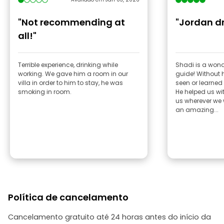
"Not recommending at
"Jordan d
all!"
Terrible experience, drinking while
Shadi is a wond
working. We gave him a room in our
guide! Without 
villa in order to him to stay, he was
seen or learne
smoking in room.
He helped us wi
us wherever we
an amazing...
Política de cancelamento
Cancelamento gratuito até 24 horas antes do início da