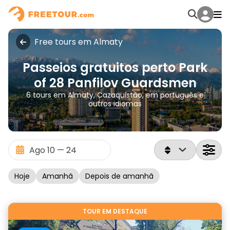
Free tours em Almaty
Passeios gratuitos perto Park
of 28 Panfilov Guardsmen
6 tours em Almaty, Cazaquistão, em português e
outros idiomas
Hoje
Amanhã
Depois de amanhã
TOUR EM DESTAQUE