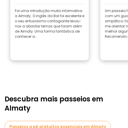
Foi uma introdução muito informativa
Um passeio f
a Almaty. O inglês da Bal foi excelente e
com um guia 
o seu entusiasmo contagiante levou-
simpático; f
nos a abordar temas que foram além
me orientar 
de Almaty. Uma forma fantástica de
melhor algun
conhecer a...
Recomendo s
Descubra mais passeios em
Almaty
Passeios a pé gratuitos essenciais em Almaty