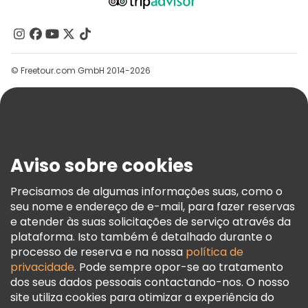
Quem Somos
Contacte-Nos
Grupos
© Freetour.com GmbH 2014-2026
Ajuda
Blog
Imprensa
Segurança E Privacidade
Aviso sobre cookies
Termos E Informações Legais
Política De Cookies
Precisamos de algumas informações suas, como o
seu nome e endereço de e-mail, para fazer reservas
Freetour Prémios
e atender às suas solicitações de serviço através da
Programa De Fidelidade
plataforma. Isto também é detalhado durante o
processo de reserva e na nossa
política de
privacidade
. Pode sempre opor-se ao tratamento
dos seus dados pessoais contactando-nos. O nosso
site utiliza cookies para otimizar a experiência do