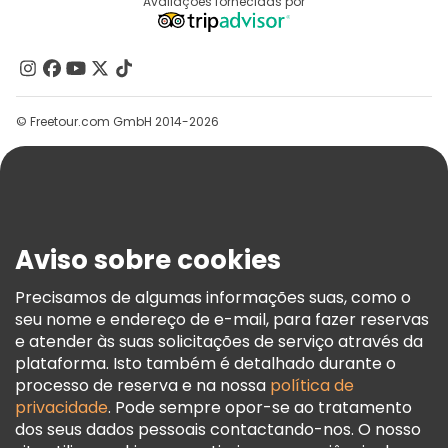
Destinos
Avaliações fornecidas por
Programa De Afiliados
Quem Somos
Contacte-Nos
Grupos
© Freetour.com GmbH 2014-2026
Ajuda
Blog
Imprensa
Segurança E Privacidade
Aviso sobre cookies
Termos E Informações Legais
Política De Cookies
Precisamos de algumas informações suas, como o
seu nome e endereço de e-mail, para fazer reservas
Freetour Prémios
e atender às suas solicitações de serviço através da
Programa De Fidelidade
plataforma. Isto também é detalhado durante o
processo de reserva e na nossa
política de
privacidade
. Pode sempre opor-se ao tratamento
dos seus dados pessoais contactando-nos. O nosso