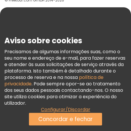
© Freetour.com GmbH 2014-2026
Ajuda
Blog
Imprensa
Segurança E Privacidade
Aviso sobre cookies
Termos E Informações Legais
Política De Cookies
Precisamos de algumas informações suas, como o
seu nome e endereço de e-mail, para fazer reservas
Freetour Prémios
e atender às suas solicitações de serviço através da
Programa De Fidelidade
plataforma. Isto também é detalhado durante o
processo de reserva e na nossa
política de
privacidade
. Pode sempre opor-se ao tratamento
dos seus dados pessoais contactando-nos. O nosso
site utiliza cookies para otimizar a experiência do
utilizador.
Configurar/Discordar
Concordar e fechar