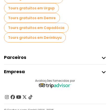
Tours gratuitos em Urgup
Tours gratuitos em Demre
Tours gratuitos em Capadócia
Tours gratuitos em Derinkuyu
Parceiros
Aderir Ao Freetour
Empresa
Registo Do Fornecedor
Destinos
Avaliações fornecidas por
Programa De Afiliados
Quem Somos
Contacte-Nos
Grupos