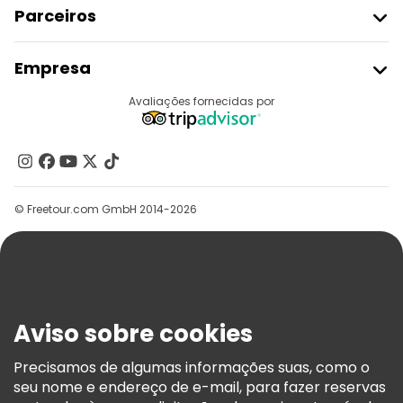
Parceiros
Aderir Ao Freetour
Empresa
Registo Do Fornecedor
Destinos
Avaliações fornecidas por
Programa De Afiliados
Quem Somos
Contacte-Nos
Grupos
© Freetour.com GmbH 2014-2026
Ajuda
Blog
Imprensa
Segurança E Privacidade
Aviso sobre cookies
Termos E Informações Legais
Política De Cookies
Precisamos de algumas informações suas, como o
seu nome e endereço de e-mail, para fazer reservas
Freetour Prémios