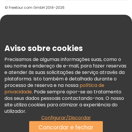
Grupos
© Freetour.com GmbH 2014-2026
Ajuda
Blog
Imprensa
Segurança E Privacidade
Aviso sobre cookies
Termos E Informações Legais
Política De Cookies
Precisamos de algumas informações suas, como o
seu nome e endereço de e-mail, para fazer reservas
Freetour Prémios
e atender às suas solicitações de serviço através da
Programa De Fidelidade
plataforma. Isto também é detalhado durante o
processo de reserva e na nossa
política de
privacidade
. Pode sempre opor-se ao tratamento
dos seus dados pessoais contactando-nos. O nosso
site utiliza cookies para otimizar a experiência do
utilizador.
Configurar/Discordar
Concordar e fechar