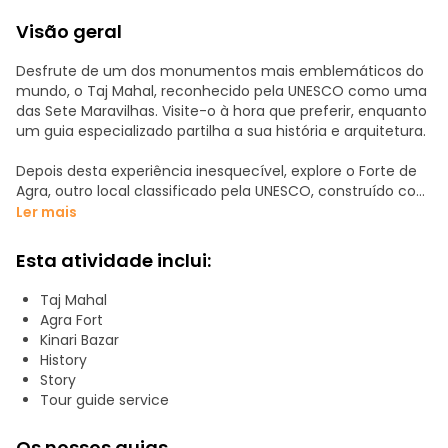
Visão geral
Desfrute de um dos monumentos mais emblemáticos do
mundo, o Taj Mahal, reconhecido pela UNESCO como uma
das Sete Maravilhas. Visite-o à hora que preferir, enquanto
um guia especializado partilha a sua história e arquitetura.
Depois desta experiência inesquecível, explore o Forte de
Agra, outro local classificado pela UNESCO, construído com
um impressionante arenito vermelho. Descubra a sua
Ler mais
fascinante mistura de arquitetura indo-islâmica e a sua
rica história. De seguida, faça uma pausa para almoço
Esta atividade inclui:
antes de mergulhar no vibrante Bazar Kinari.
Taj Mahal
Passeie pelas suas ruas animadas, onde encontrará
Agra Fort
especiarias locais, vestuário tradicional, pulseiras feitas à
Kinari Bazar
mão, sapatos de couro e deliciosa comida de rua.
History
Story
Tour guide service
Os nossos guias