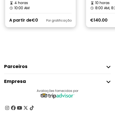
4 horas
10 horas
10:00 AM
8:00 AM, 8
A partir de
€0
€140.00
Por gratificação
Parceiros
Aderir Ao Freetour
Empresa
Registo Do Fornecedor
Destinos
Avaliações fornecidas por
Programa De Afiliados
Quem Somos
Contacte-Nos