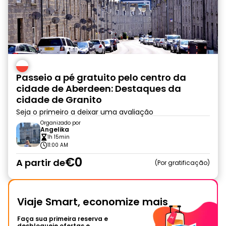
Passeio a pé gratuito pelo centro da
cidade de Aberdeen: Destaques da
cidade de Granito
Seja o primeiro a deixar uma avaliação
Organizado por
Angelika
1h 15min
11:00 AM
€0
A partir de
Por gratificação
Viaje Smart, economize mais
Faça sua primeira reserva e
desbloqueie ofertas e