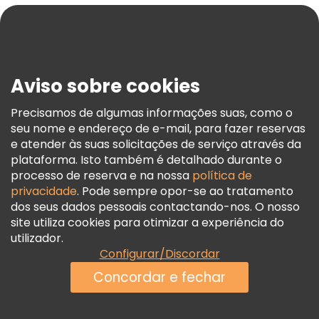
Blog
Imprensa
Segurança E Privacidade
Aviso sobre cookies
Termos E Informações Legais
Política De Cookies
Precisamos de algumas informações suas, como o
seu nome e endereço de e-mail, para fazer reservas
Freetour Prémios
e atender às suas solicitações de serviço através da
Programa De Fidelidade
plataforma. Isto também é detalhado durante o
processo de reserva e na nossa
política de
privacidade
. Pode sempre opor-se ao tratamento
dos seus dados pessoais contactando-nos. O nosso
site utiliza cookies para otimizar a experiência do
utilizador.
Configurar/Discordar
Concordar e fechar