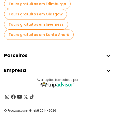
Tours gratuitos em Edimburgo
Tours gratuitos em Glasgow
Tours gratuitos em Inverness
Tours gratuitos em Santo André
Parceiros
Aderir Ao Freetour
Empresa
Registo Do Fornecedor
Destinos
Avaliações fornecidas por
Programa De Afiliados
Quem Somos
Contacte-Nos
Grupos
© Freetour.com GmbH 2014-2026
Ajuda