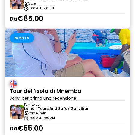
3 ore
9:00 AM, 12:05 PM
€65.00
Da
NOVITÀ
Tour dell'isola di Mnemba
Scrivi per primo una recensione
Fornito da
Lemon Tours And Safari Zanzibar
3ore 45min
8:00 AM, 11:00 AM
€55.00
Da