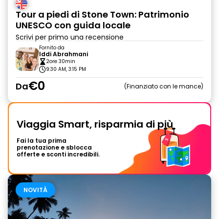
Tour a piedi di Stone Town: Patrimonio
UNESCO con guida locale
Scrivi per primo una recensione
Fornito da
Iddi Abrahmani
2ore 30min
9:30 AM, 3:15 PM
€0
Da
Finanziato con le mance
Viaggia Smart, risparmia di più
Fai la tua prima
prenotazione e sblocca
offerte e sconti incredibili.
NOVITÀ