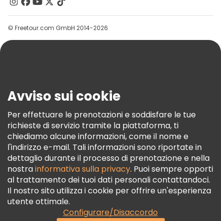
Contattaci
Gruppi
© Freetour.com GmbH 2014-2026
Aiuto
Blog
Stampa
Sicurezza E Privacy
Avviso sui cookie
Termini E Condizioni
Informativa Sui Cookie
Per effettuare le prenotazioni e soddisfare le tue
richieste di servizio tramite la piattaforma, ti
Freetour Premi
chiediamo alcune informazioni, come il nome e
Programma Di Fidelizzazione
l'indirizzo e-mail. Tali informazioni sono riportate in
dettaglio durante il processo di prenotazione e nella
nostra
informativa sulla privacy
. Puoi sempre opporti
al trattamento dei tuoi dati personali contattandoci.
Il nostro sito utilizza i cookie per offrire un'esperienza
utente ottimale.
Configurare/Disaccordo