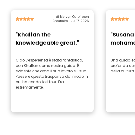
di Mervyn Carolissen
Recensito l’ Jul 17, 2026
"Khalfan the
"Susana
knowledgeable great."
mohame
Ciao L’esperienza è stata fantastica,
Una guida ec
con Khalfan come nostra guida. È
profonda con
evidente che ama il suo lavoro e il suo
della cultura
Paese, e questo traspariva dal modo in
cui ha condotto il tour. Era
estremamente...