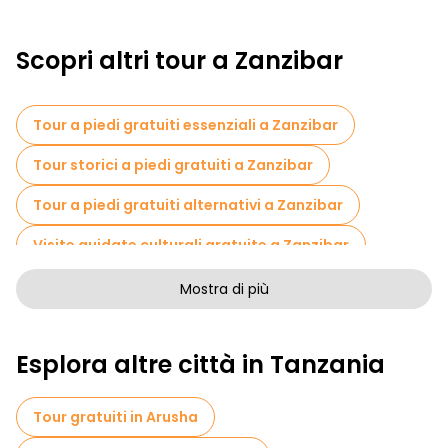
Scopri altri tour a Zanzibar
Tour a piedi gratuiti essenziali a Zanzibar
Tour storici a piedi gratuiti a Zanzibar
Tour a piedi gratuiti alternativi a Zanzibar
Visite guidate culturali gratuite a Zanzibar
Tour a piedi gratuiti per famiglie a Zanzibar
Mostra di più
Attività sportive a Zanzibar
Esplora altre città in Tanzania
Crociere in Zanzibar
Musei in Zanzibar
Visita gratuita del centro storico Zanzibar
Tour gratuiti in Arusha
Tour per piccoli gruppi in Zanzibar