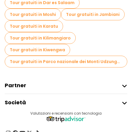
Tour gratuiti in Dar es Salaam
Visite al mercato in Zanzibar
Tour gratuiti in Moshi
Tour gratuiti in Jambiani
Tour di degustazione locali in Zanzibar
Tour gratuiti in Karatu
Gite giornaliere gratuite a Zanzibar
Tour gratuiti in Kilimangiaro
Tour in bicicletta a Zanzibar
Tour gratuiti in Kiwengwa
Tour gastronomici a Zanzibar
Tour gratuiti in Parco nazionale dei Monti Udzungwa
Tour gratuiti nelle vicinanze Forte arabo di Stone Town
Tour gratuiti nelle vicinanze House of Wonders
Partner
Tour gratuiti nelle vicinanze Forodhani Park
Iscriviti Al Freetour
Società
Accesso Del Fornitore
Destinazioni
Valutazioni e recensioni con tecnologia
Programma Di Affiliazione
Chi Siamo